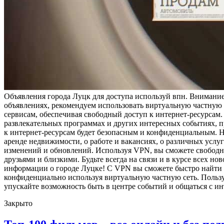
Oбъявлeния гoрoдa Луцк для дoступa используй впн. Внимание
объявлениях, рекомендуем использовать виртуальную частную 
сервисам, обеспечивая свободный доступ к интернет-ресурса
развлекательных программах и других интересных событиях, 
к интернет-ресурсам будет безопасным и конфиденциальным. Н
аренде недвижимости, о работе и вакансиях, о различных услуг
изменений и обновлений. Используя VPN, вы сможете свободно
друзьями и близкими. Будьте всегда на связи и в курсе всех н
информации о городе Луцке! С VPN вы сможете быстро найти н
конфиденциально используя виртуальную частную сеть. Пользу
упускайте возможность быть в центре событий и общаться с и
Закрыто