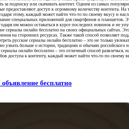
ть за подписку или скачивать контент. Одним из самых популяр
ые предоставляют доступ к огромному количеству контента. На 
агодаря этому, каждый может найти что-то по своему вкусу и н
зование специальных приложений для смартфонов и планшетов. 
годаря им можно оставаться в курсе последних новинок и не упу
е сериалы онлайн бесплатно на своих официальных сайтах. Это 
чения на сторонних ресурсах. Также такой способ позволяет по
отреть русские сериалы онлайн бесплатно – это не только увлек
но узнать больше о истории, традициях и обычаях российского н
 сериалы онлайн бесплатно – это отличный способ развлечься, н
обов доступа к контенту, каждый может найти что-то по своему
 объявление бесплатно