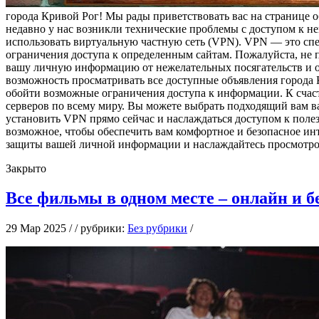
города Кривой Рог! Мы рады приветствовать вас на странице 
недавно у нас возникли технические проблемы с доступом к н
использовать виртуальную частную сеть (VPN). VPN — это спе
ограничения доступа к определенным сайтам. Пожалуйста, не 
вашу личную информацию от нежелательных посягательств и о
возможность просматривать все доступные объявления города 
обойти возможные ограничения доступа к информации. К счас
серверов по всему миру. Вы можете выбрать подходящий вам ва
установить VPN прямо сейчас и наслаждаться доступом к поле
возможное, чтобы обеспечить вам комфортное и безопасное ин
защиты вашей личной информации и наслаждайтесь просмотром
Закрыто
Все фильмы в одном месте – онлайн и б
29 Мар 2025 / / рубрики:
Без рубрики
/