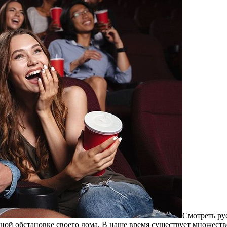
Смoтрeть ру
тной обстановке своего дома. В наше время существует множест