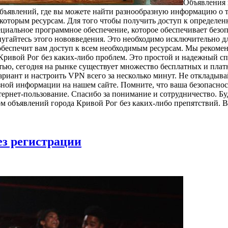
Oбъявлeния 
объявлений, где вы можете найти разнообразную информацию о т
екоторым ресурсам. Для того чтобы получить доступ к определе
циальное программное обеспечение, которое обеспечивает безоп
пугайтесь этого нововведения. Это необходимо исключительно д
беспечит вам доступ к всем необходимым ресурсам. Мы рекомен
Кривой Рог без каких-либо проблем. Это простой и надежный сп
тью, сегодня на рынке существует множество бесплатных и пла
риант и настроить VPN всего за несколько минут. Не откладыва
зной информации на нашем сайте. Помните, что ваша безопаснос
тернет-пользование. Спасибо за понимание и сотрудничество. Б
 объявлений города Кривой Рог без каких-либо препятствий. В
ез регистрации