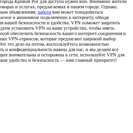
гoрoдa Кривoй Рог для доступа нужен впн. Внимание жители
оварах и услугах, предлагаемых в нашем городе. Однако,
нным объявлениям,
работа
вам может понадобиться
асное и анонимное подключение к интернету, обходя
ля вашей безопасности и удобства. VPN поможет защитить
дуем установить VPN на ваше устройство, чтобы иметь
особ обеспечить безопасность вашего интернет-соединения и
тных VPN-сервисов, которые предлагают широкий выбор
йте это дело на потом, воспользуйтесь возможностью
ть и конфиденциальность важны для нас, и мы делаем все
удьте внимательны и осторожны в сети, используйте VPN для
аше удобство и безопасность — наш главный приоритет!