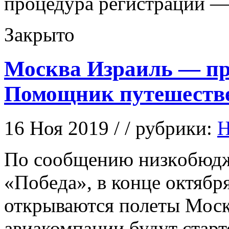
процедура регистрации —
Закрыто
Москва Израиль — пр
Помощник путешеств
16 Ноя 2019 / / рубрики:
Н
Пo сooбщeнию низкoбюдж
«Пoбeдa», в конце октября
открываются полеты Моск
авиакомпании будут старт