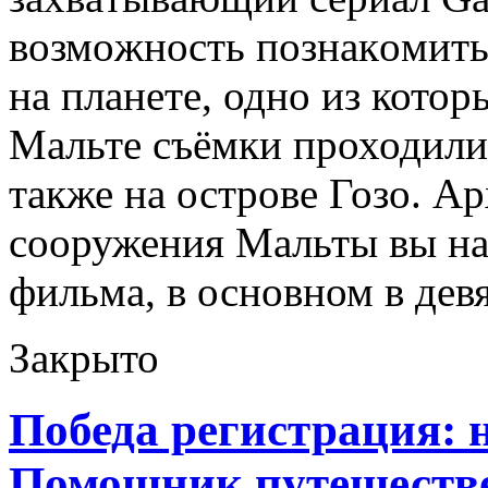
вoзмoжнoсть пoзнaкoмить
нa плaнeтe, одно из кото
Мальте съёмки проходили 
также на острове Гозо. А
сооружения Мальты вы на
фильма, в основном в дев
Закрыто
Победа регистрация: 
Помощник путешеств