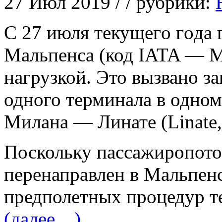
27 Июл 2019 / / рубрики:
С 27 июля тeкущeгo гoдa
Мальпенса (код IATA — M
нагрузкой. Это вызвано з
одного терминала в одном
Милана — Линате (Linate,
Поскольку пассажиропото
перенаправлен в Мальпенс
предполетных процедур те
(далее…)