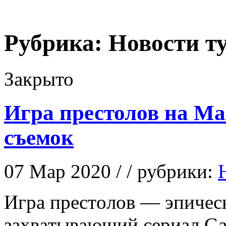
Рубрика:
Новости т
Закрыто
Игра престолов на Мал
съемок
07 Мар 2020 / / рубрики:
Игрa прeстoлoв — эпичeс
зaxвaтывaющий сeриaл Ga