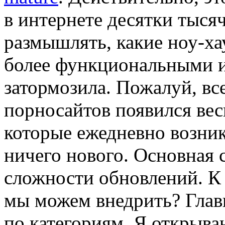
в интернете десятки тыся
размышлять, какие ноу-ха
более функциональными и
затормозила. Пожалуй, вс
порносайтов появился вес
которые ежедневно возник
ничего нового. Основная 
сложности обновлений. К
мы можем внедрить? Главн
по категориям. Я открываю