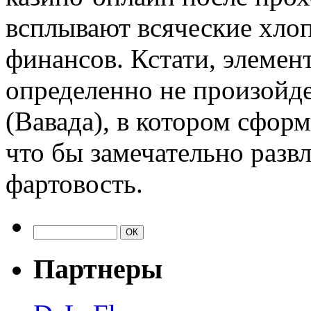
всплывают всяческие хло
финансов. Кстати, элемен
определенно не произойде
(Вавада), в котором сфор
что бы замечательно разв
фартовость.
Партнеры