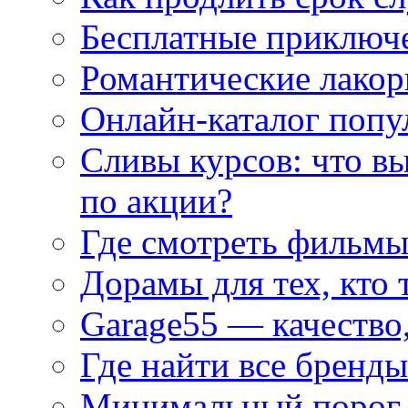
Бесплатные приключе
Романтические лакор
Онлайн-каталог попу
Сливы курсов: что в
по акции?
Где смотреть фильмы
Дорамы для тех, кто 
Garage55 — качество
Где найти все бренды
Минимальный порог д