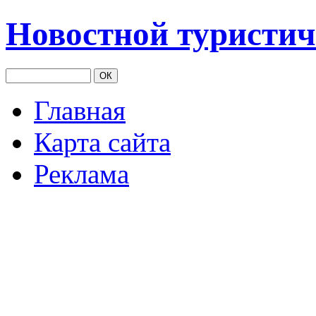
Новостной туристич
Главная
Карта сайта
Реклама