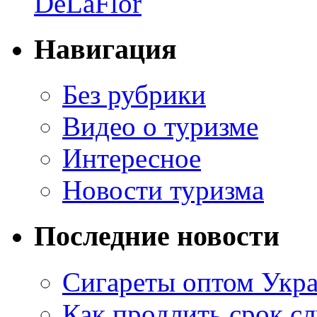
DeLaFlor
Навигация
Без рубрики
Видео о туризме
Интересное
Новости туризма
Последние новости
Сигареты оптом Укр
Как продлить срок с