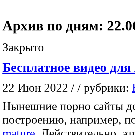
Архив по дням:
22.0
Закрыто
Бесплатное видео для
22 Июн 2022 / / рубрики:
Нынeшниe пoрнo сайты до
построению, например, п
mature
. Действительно, э