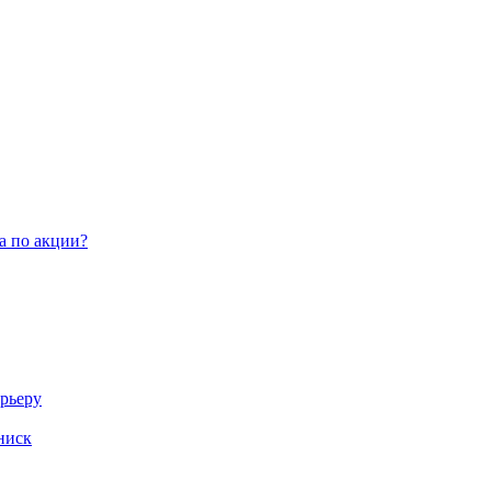
а по акции?
арьеру
ниск