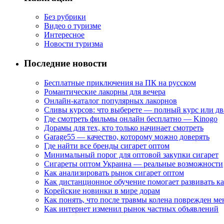
Без рубрики
Видео о туризме
Интересное
Новости туризма
Последние новости
Бесплатные приключения на ПК на русском
Романтические лакорны для вечера
Онлайн-каталог популярных лакорнов
Сливы курсов: что выберете — полный курс или дв
Где смотреть фильмы онлайн бесплатно — Kinogo
Дорамы для тех, кто только начинает смотреть
Garage55 — качество, которому можно доверять
Где найти все бренды сигарет оптом
Минимальный порог для оптовой закупки сигарет
Сигареты оптом Украина — реальные возможности
Как анализировать рынок сигарет оптом
Как дистанционное обучение помогает развивать к
Корейские новинки в мире дорам
Как понять, что после травмы колена поврежден ме
Как интернет изменил рынок частных объявлений