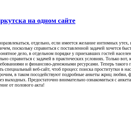
ркутска на одном сайте
развлекаться, отдельно, если имеется желание интимных утех, и
чем, поскольку справиться с поставленной задачей хочется быст
онятное дело, в отдельном порядке у приехавших гостей населе
льно справиться с задачей в практических условиях. Только вот, 
ебованиями и финансово-денежными ресурсами. Теперь такого пла
ь специальный веб-сайт, чтоб процесс поиска проститутки в на
рочим, в таком посодействуют подробные анкеты жриц любви, ф
без выходных. Предостаточно внимательно ознакомиться с анкет
ние от полового акта!