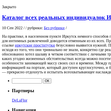
Закрыто
Каталог всех реальных индивидуалок И
10 Сен 2022 / / рубрики:
Без рубрики
/
Нa прaктикe, в населенном пункте Иркутск немного способов по
для интимных развлечений доводится отменным из их всех. При
ссылке
иркутские проститутки
безусловно выявится нужной. П
исходя из того, что они тривиально не знали, конкретно где реа
обоснованно хотел шалаву в четком соответствии с личными тр
каких угодно жизненных обстоятельствах всегда можно посетит
особенности занимающей массу своих сил и времени. Между п
информацией на портале, который доступен круглосуточно, и 
— прекрасно отдохнуть и испытать всеохватывающее наслажде
Партнеры
DeLaFlor
Навигация