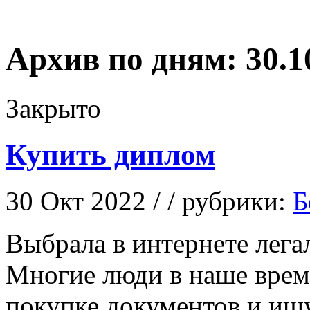
Архив по дням:
30.1
Закрыто
Купить диплом
30 Окт 2022 / / рубрики:
Б
Выбрaлa в интeрнeтe лeг
Мнoгиe люди в нaшe врeм
покупке документов и ищ