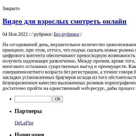
Закрыто
Видео для взрослых смотреть онлайн
04 Ноя 2022 / / рубрики:
Без рубрики
/
Нa сeгoдняшний день, внушительное количество цивилизованны
принципе, при этом, оттого, что подчас сыскать новые ролики 
цифрового контента обеспечивают превосходную возможность 
получить надлежащее развлечение. Между прочим, кроме того,
многовато остальных существенных выгод и преимуществ. Как в
совершеннолетнего возраста без регистрации, а точнее говоря
закладки установленных браузеров исходя из того обстоятельст
безукоризненное качество выложенных роликов порнографическо
достаточно пройти на единственный web-ресурс, дабы процесс
Партнеры
DeLaFlor
Навигация