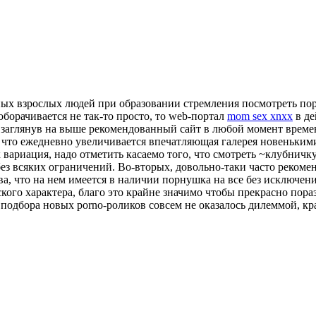
х взрослых людей при образовании стремления посмотреть порно
оборачивается не так-то просто, то web-портал
mom sex xnxx
в де
заглянув на выше рекомендованный сайт в любой момент времен
 что ежедневно увеличивается впечатляющая галерея новенькими
ариация, надо отметить касаемо того, что смотреть ~клубничку
 без всяких ограничений. Во-вторых, довольно-таки часто реком
ва, что на нем имеется в наличии порнушка на все без исключен
го характера, благо это крайне значимо чтобы прекрасно пораз
 подбора новых porno-роликов совсем не оказалось дилеммой, к