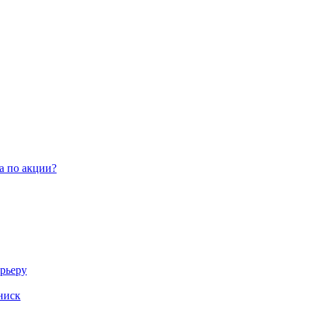
а по акции?
арьеру
ниск