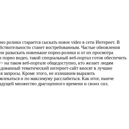
 ролики старается сыскать новое video в сети Интернет. В
йствительности станет востребованным. Частые обновления
и разыскать новенькие порно-ролики и от их просмотра
 порно видео, такой специальный веб-портал готов обеспечить
~ на таком веб-портале общедоступно, кто желает людям
ендованный тематический интернет-сайт вносят в лучшие
ия запросы. Кроме этого, не излишним выразить
влекаться и по максимуму расслабиться. Как итог, нынче
радущей множество драгоценного времени и своих сил.