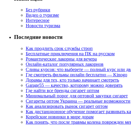
Без рубрики
Видео о туризме
Интересное
Новости туризма
Последние новости
Как продлить срок службы строп
Бесплатные приключения на ПК на русском
Романтические лакорны для вечера
Онлайн-каталог популярных лакорнов
Сливы курсов: что выберете — полный курс или дв
Где смотреть фильмы онлайн бесплатно — Kinogo
Дорамы для тех, кто только начинает смотреть
Garage55 — качество, которому можно доверять
Где найти все бренды сигарет оптом
Минимальный порог для оптовой закупки сигарет
Сигареты оптом Украина — реальные возможности
Как анализировать рынок сигарет оптом
Как дистанционное обучение помогает развивать к
Корейские новинки в мире дорам
Как понять, что после травмы колена поврежден ме