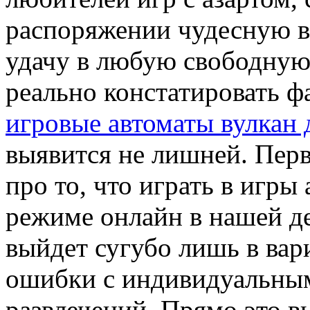
распоряжении чудесную в
удачу в любую свободную
реально констатировать ф
игровые автоматы вулкан 
выявится не лишней. Перв
про то, что играть в игры
режиме онлайн в нашей де
выйдет сугубо лишь в вари
ошибки с индивидуальным
развлечений. Прямо это вы