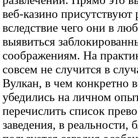
веб-казино присутствуют 
вследствие чего они в лю
выявиться заблокированн
соображениям. На практик
совсем не случится в случа
Вулкан, в чем конкретно 
убедились на личном опыт
перечислить список прево
заведения, в реальности, 