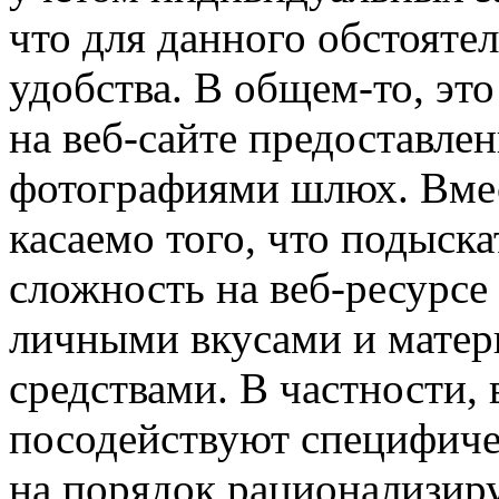
что для данного обстоятел
удобства. В общем-то, это
на веб-сайте предоставле
фотографиями шлюх. Вмес
касаемо того, что подыск
сложность на веб-ресурсе 
личными вкусами и мате
средствами. В частности,
посодействуют специфиче
на порядок рационализир