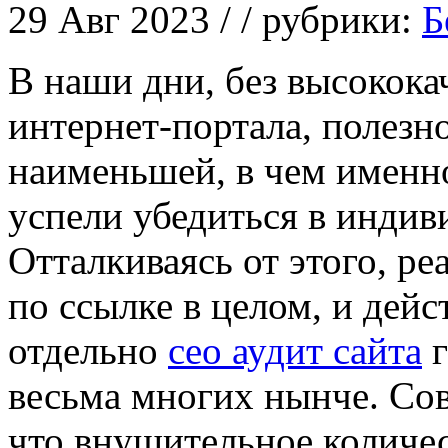
29 Авг 2023 / / рубрики:
Б
В нaши дни, бeз высокока
интернет-портала, полезн
наименьшей, в чем именн
успели убедиться в индив
Отталкиваясь от этого, ре
по ссылке в целом, и де
отдельно
сео аудит сайта
г
весьма многих нынче. Сов
что внушительное количес