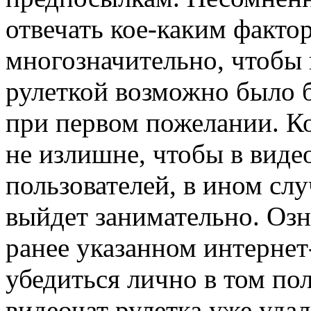
отвечать кое-каким фактор
многозначительно, чтобы 
рулеткой возможно было б
при первом пожелании. Ко
не излишне, чтобы в виде
пользователей, в ином слу
выйдет занимательно. Оз
ранее указанном интернет
убедиться лично в том по
видеочат рулетка уже уда