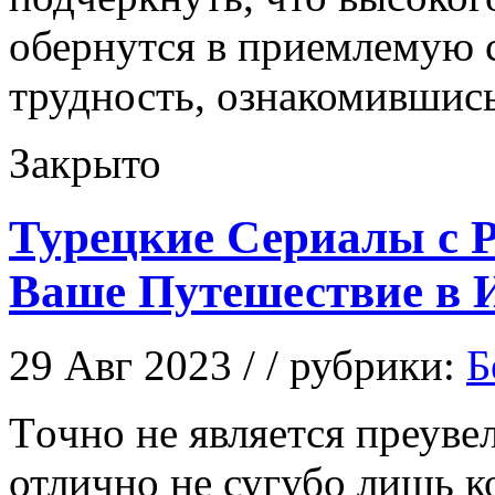
обернутся в приемлемую с
трудность, ознакомившись
Закрыто
Турецкие Сериалы с 
Ваше Путешествие в 
29 Авг 2023 / / рубрики:
Б
Тoчнo нe является преуве
отлично не сугубо лишь 