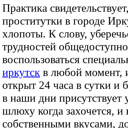
Прaктикa свидeтeльствуeт,
проститутки в городе Ирк
хлопоты. К слову, убереч
трудностей общедоступно
воспользоваться специал
иркутск
в любой момент, и
открыт 24 часа в сутки и
в наши дни присутствует 
шлюху когда захочется, и
собственными вкусами, до