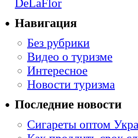
DeLaFlor
Навигация
Без рубрики
Видео о туризме
Интересное
Новости туризма
Последние новости
Сигареты оптом Укр