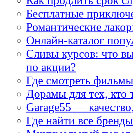
Как продлить срок с
Бесплатные приключе
Романтические лакор
Онлайн-каталог попу
Сливы курсов: что в
по акции?
Где смотреть фильмы
Дорамы для тех, кто 
Garage55 — качество
Где найти все бренды