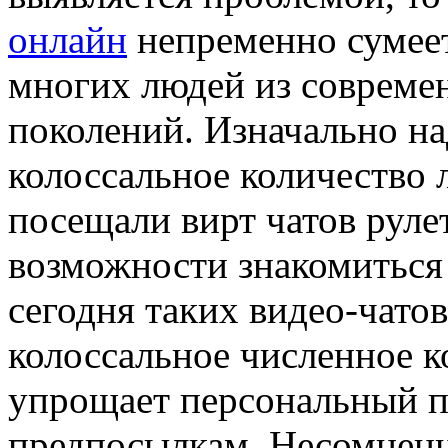
онлайн
непременно сумеет
многих людей из совреме
поколений. Изначально над
колоссальное количество 
посещали вирт чатов руле
возможности знакомиться
сегодня таких видео-чато
колоссальное численное к
упрощает персональный п
предпосылкам. Несомненно