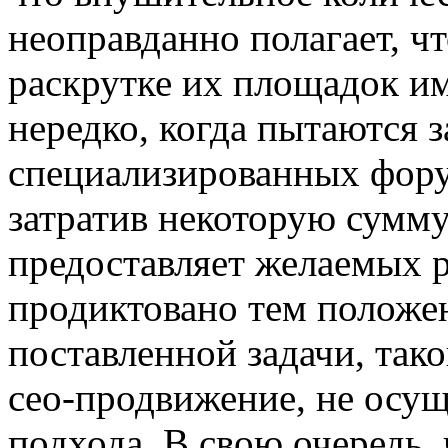
неоправданно полагает, ч
раскрутке их площадок им
нередко, когда пытаются 
специализированных фору
затратив некоторую сумму
предоставляет желаемых р
продиктовано тем положе
поставленной задачи, тако
сео-продвижение, не осу
подхода. В свою очередь, 