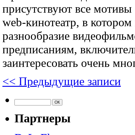
присутствуют все мотивы 
web-кинотеатр, в котором
разнообразие видеофильм
предписаниям, включител
заинтересовать очень мно
<<
Предыдущие записи
Партнеры