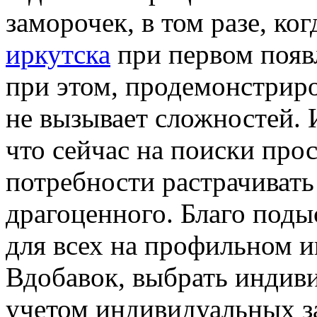
заморочек, в том разе, ко
иркутска
при первом появ
при этом, продемонстриро
не вызывает сложностей. 
что сейчас на поиски про
потребности растрачивать
драгоценного. Благо под
для всех на профильном и
Вдобавок, выбрать индиви
учетом индивидуальных за