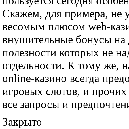
пользуется сегодня особе
Скажем, для примера, не 
весомым плюсом web-кази
внушительные бонусы на 
полезности которых не на
отдельности. К тому же, 
online-казино всегда пред
игровых слотов, и прочих
все запросы и предпочтен
Закрыто