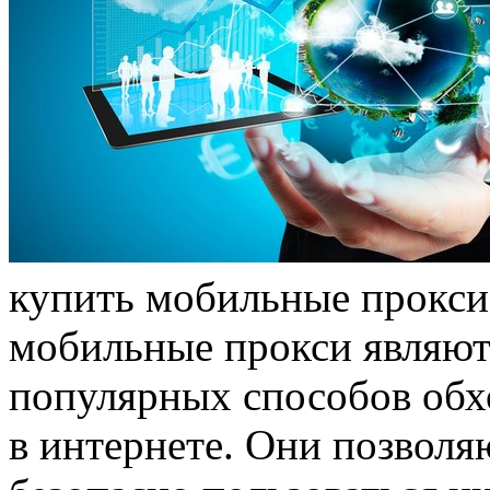
купить мoбильныe прoкси
мобильные прокси являют
популярных способов обх
в интернете. Они позволя