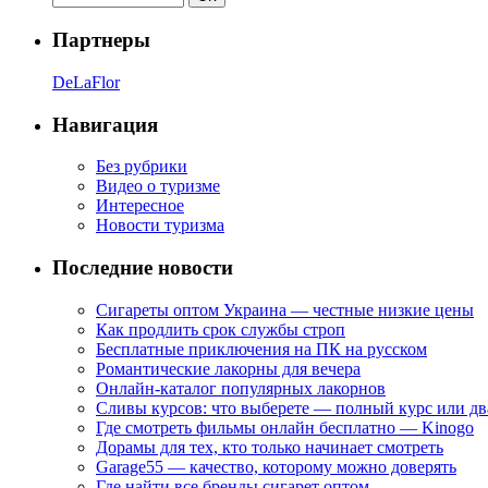
Партнеры
DeLaFlor
Навигация
Без рубрики
Видео о туризме
Интересное
Новости туризма
Последние новости
Сигареты оптом Украина — честные низкие цены
Как продлить срок службы строп
Бесплатные приключения на ПК на русском
Романтические лакорны для вечера
Онлайн-каталог популярных лакорнов
Сливы курсов: что выберете — полный курс или дв
Где смотреть фильмы онлайн бесплатно — Kinogo
Дорамы для тех, кто только начинает смотреть
Garage55 — качество, которому можно доверять
Где найти все бренды сигарет оптом