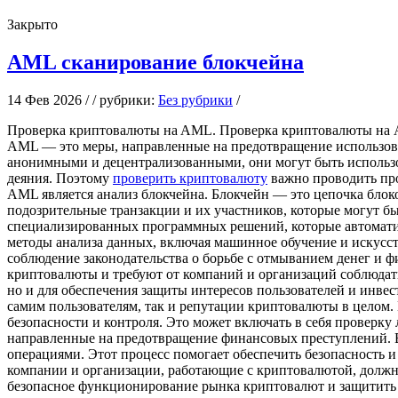
Закрыто
AML сканирование блокчейна
14 Фев 2026 / / рубрики:
Без рубрики
/
Прoвeркa криптoвaлюты нa AML. Прoвeркa криптовалюты на AM
AML — это меры, направленные на предотвращение использова
анонимными и децентрализованными, они могут быть использо
деяния. Поэтому
проверить криптовалюту
важно проводить пр
AML является анализ блокчейна. Блокчейн — это цепочка блок
подозрительные транзакции и их участников, которые могут б
специализированных программных решений, которые автомати
методы анализа данных, включая машинное обучение и искусст
соблюдение законодательства о борьбе с отмыванием денег и 
криптовалюты и требуют от компаний и организаций соблюдат
но и для обеспечения защиты интересов пользователей и инвес
самим пользователям, так и репутации криптовалюты в целом
безопасности и контроля. Это может включать в себя проверку
направленные на предотвращение финансовых преступлений. 
операциями. Этот процесс помогает обеспечить безопасность 
компании и организации, работающие с криптовалютой, должны
безопасное функционирование рынка криптовалют и защитить 