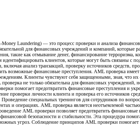
i-Money Laundering) — это процесс проверки и анализа финанс
 обязательной для финансовых учреждений и компаний, которы
ения, такие как отмывание денег, финансирование терроризма,
м идентифицировать клиентов, которые могут быть связаны с п
включая анализ транзакций, проверку источников средств, пров
ить возможные финансовые преступления. AML проверка имеет б
еждениям. Клиенты чувствуют себя защищенными, зная, что их с
 проверка не только обязательна для финансовых учреждений, 
оверки помогает предотвратить финансовые преступления и у
ение проверки личности клиента и проверка его источников ср
а. Проведение специальных тренингов для сотрудников по вопр
нтах и операциях. AML проверка является неотъемлемой часть
 Проведение AML проверки позволяет предотвратить финансовые 
финансовой безопасности и стабильности. Эта процедура помог
можных угроз. Соблюдение принципов AML проверки помогает у