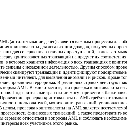
L (анти-отмывание денег) является важным процессом для обе
ния криптовалюты для легализации доходов, полученных престу
ваны для совершения различных преступлений, включая отмыва
оверку криптовалютных транзакций на предмет их соответстви
ов, в которых хранится информация о всех транзакциях с крипт
ыть связаны с незаконной деятельностью. Другим способом про
чески сканируют транзакции и идентифицируют подозрительные
венный интеллект, для выявления аномалий и рисков. Кроме то
финансированием терроризма. В различных странах действуют за
ь нормы AML. Важно отметить, что проверка криптовалюты на A
торов. Подозрительные транзакции могут привести к блокировке
. Проведение проверки криптовалюты на AML требует от компан
 личности пользователей, мониторинг транзакций, установление
В целом, проверка криптовалюты на AML является неотъемлем
и прозрачность финансовых транзакций, а также предотвратить 
 серьезно относиться к вопросам AML и соблюдать необходимые
интересы всех участников этого рынка.