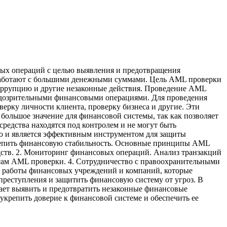
овых операций с целью выявления и предотвращения
е работают с большими денежными суммами. Цель AML проверки
 коррупцию и другие незаконные действия. Проведение AML
одозрительными финансовыми операциями. Для проведения
ерку личности клиента, проверку бизнеса и другие. Эти
ольшое значение для финансовой системы, так как позволяет
редства находятся под контролем и не могут быть
но и является эффективным инструментом для защиты
крепить финансовую стабильность. Основные принципы AML
едств. 2. Мониторинг финансовых операций. Анализ транзакций
осам AML проверки. 4. Сотрудничество с правоохранительными
ю работы финансовых учреждений и компаний, которые
преступления и защитить финансовую систему от угроз. В
ает выявить и предотвратить незаконные финансовые
крепить доверие к финансовой системе и обеспечить ее