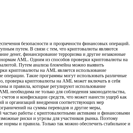
спечения безопасности и прозрачности финансовых операций.
пным путем. В связи с тем, что криптовалюты являются
ние денег, финансирование терроризма и другие незаконные
я нормам AML. Одним из способов проверки криптовалюты на
овалютой. Путем анализа блокчейна можно выявить
верки криптовалюты на AML является использование
 операции. Такие программы могут использовать различные
го, проверка криптовалюты на AML может включать в себя
коны и правила, которые регулируют использование
ML необходима не только для соблюдения законодательства,
 счетов и конфискации средств, что может нанести ущерб как
ий и организаций внедрения соответствующих мер
 ограничений на суммы переводов и другие меры,
ой частью работы с криптовалютными активами и финансовыми
возможные риски и угрозы для участников рынка. Поэтому
 нормы и правила. Только так можно обеспечить стабильное и