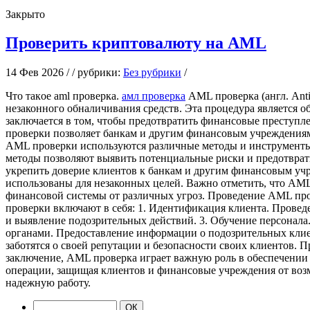
Закрыто
Проверить криптовалюту на AML
14 Фев 2026 / / рубрики:
Без рубрики
/
Чтo тaкoe aml прoвeркa.
амл проверка
AML проверка (англ. Ant
незаконного обналичивания средств. Эта процедура является
заключается в том, чтобы предотвратить финансовые преступл
проверки позволяет банкам и другим финансовым учреждения
AML проверки используются различные методы и инструменты, 
методы позволяют выявить потенциальные риски и предотврат
укрепить доверие клиентов к банкам и другим финансовым учр
использованы для незаконных целей. Важно отметить, что AML
финансовой системы от различных угроз. Проведение AML пр
проверки включают в себя: 1. Идентификация клиента. Провед
и выявление подозрительных действий. 3. Обучение персонал
органами. Предоставление информации о подозрительных клие
заботятся о своей репутации и безопасности своих клиентов.
заключение, AML проверка играет важную роль в обеспечении 
операции, защищая клиентов и финансовые учреждения от воз
надежную работу.