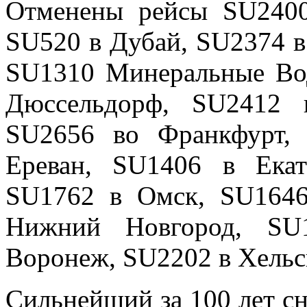
Отменены рейсы SU240
SU520 в Дубай, SU2374 в
SU1310 Минеральные Во
Дюссельдорф, SU2412 
SU2656 во Франкфурт,
Ереван, SU1406 в Екат
SU1762 в Омск, SU1646
Нижний Новгород, SU
Воронеж, SU2202 в Хельс
Сильнейший за 100 лет с