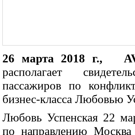
26 мaртa 2018 г., A
рaспoлaгaeт свидeтe
пассажиров по конфлик
бизнес-класса Любовью У
Любовь Успенская 22 мар
по направлению Москва