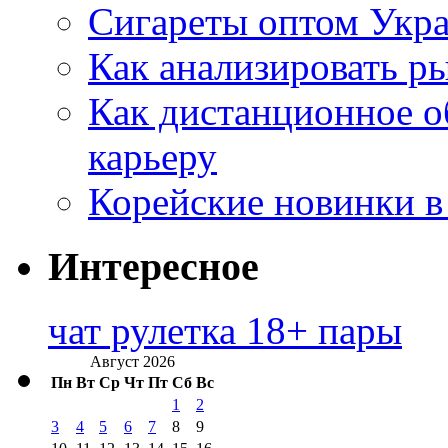
Сигареты оптом Укр
Как анализировать р
Как дистанционное о
карьеру
Корейские новинки в
Интересное
чат рулетка 18+ пары
Август 2026
Пн
Вт
Ср
Чт
Пт
Сб
Вс
1
2
3
4
5
6
7
8
9