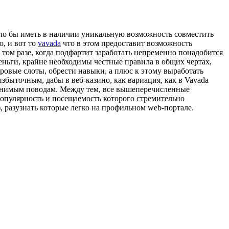
тело бы иметь в наличии уникальную возможность совместить
о, и вот то
vavada
что в этом предоставит возможность
в том разе, когда подфартит заработать непременно понадобится
еньги, крайне необходимы честные правила в общих чертах,
гровые слоты, обрести навыки, а плюс к этому выработать
збыточным, дабы в веб-казино, как вариация, как в Vavada
яснимым поводам. Между тем, все вышеперечисленные
популярность и посещаемость которого стремительно
, разузнать которые легко на профильном web-портале.