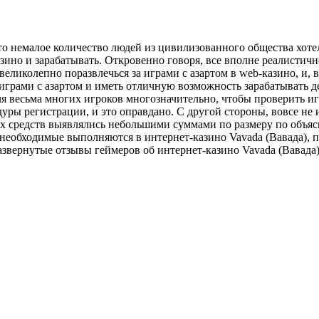
, что немалое количество людей из цивилизованного общества хо
азино и зарабатывать. Откровенно говоря, все вполне реалистичн
великолепно поразвлечься за играми с азартом в web-казино, и, 
 играми с азартом и иметь отличную возможность зарабатывать д
для весьма многих игроков многозначительно, чтобы проверить и
ры регистрации, и это оправдано. С другой стороны, вовсе не и
ых средств выявлялись небольшими суммами по размеру по объ
 необходимые выполняются в интернет-казино Vavada (Вавада), 
азвернутые отзывы геймеров об интернет-казино Vavada (Вавада)