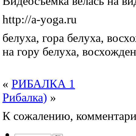
Видеосъемка велась на в
http://a-yoga.ru
белуха, гора белуха, восх
на гору белуха, восхожден
«
РИБАЛКА 1
Рибалка)
»
К сожалению, комментари