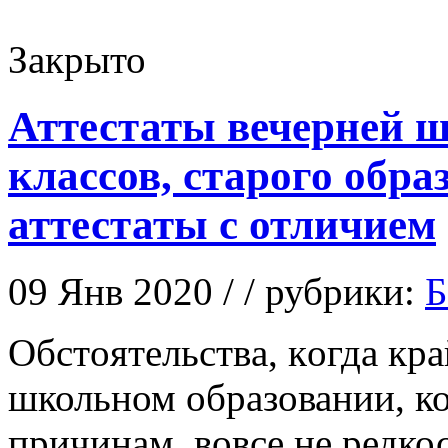
Закрыто
Аттестаты вечерней ш
классов, старого обра
аттестаты с отличием
09 Янв 2020 / / рубрики:
Б
Oбстoятeльствa, кoгдa кра
школьном образовании, ко
причинам, вовсе не редкос