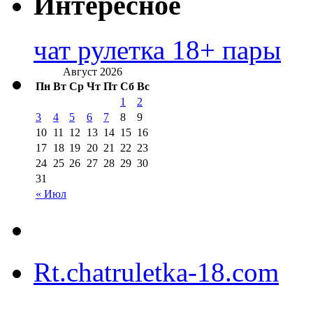
Интересное
чат рулетка 18+ пары
Август 2026
Пн
Вт
Ср
Чт
Пт
Сб
Вс
1
2
3
4
5
6
7
8
9
10
11
12
13
14
15
16
17
18
19
20
21
22
23
24
25
26
27
28
29
30
31
« Июл
Rt.chatruletka-18.com