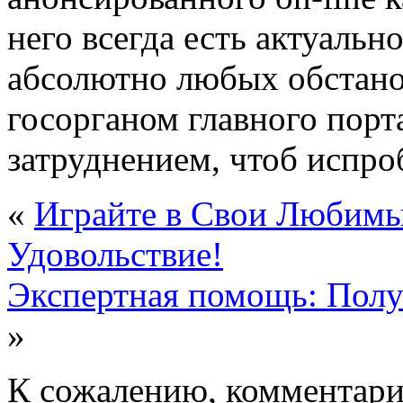
него всегда есть актуальн
абсолютно любых обстано
госорганом главного порта
затруднением, чтоб испро
«
Играйте в Свои Любимы
Удовольствие!
Экспертная помощь: Пол
»
К сожалению, комментари