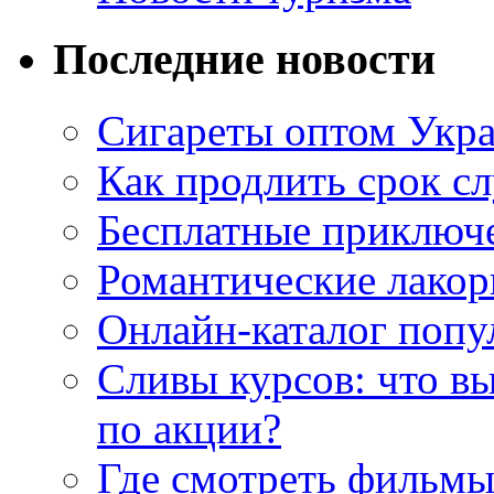
Последние новости
Сигареты оптом Укр
Как продлить срок с
Бесплатные приключе
Романтические лакор
Онлайн-каталог попу
Сливы курсов: что в
по акции?
Где смотреть фильмы