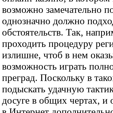
возможно замечательно по
однозначно должно подхо
обстоятельств. Так, напри
проходить процедуру регис
излишне, чтоб в нем оказ
возможность играть полно
преград. Поскольку в так
подыскать удачную тактик
досуге в общих чертах, и
в Интернет дополнительно