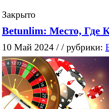
Закрыто
Betunlim: Место, Где
10 Май 2024 / / рубрики: