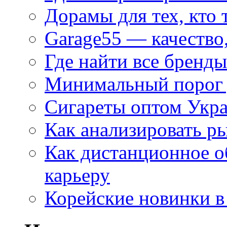
Дорамы для тех, кто 
Garage55 — качество
Где найти все бренды
Минимальный порог д
Сигареты оптом Укр
Как анализировать р
Как дистанционное о
карьеру
Корейские новинки в