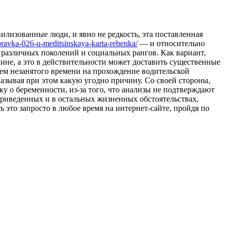
лизованные люди, и явно не редкость, эта поставленная
pravka-026-u-meditsinskaya-karta-rebenka/
— и относительно
различных поколений и социальных рангов. Как вариант,
чине, а это в действительности может доставить существенные
ем незанятого времени на прохождение водительской
называя при этом какую угодно причину. Со своей стороны,
 о беременности, из-за того, что анализы не подтверждают
 приведенных и в остальных жизненных обстоятельствах,
 это запросто в любое время на интернет-сайте, пройдя по