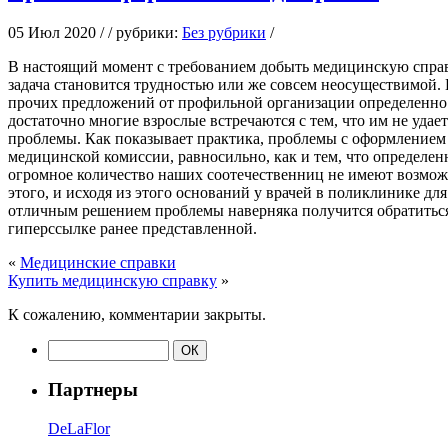
05 Июл 2020 / / рубрики:
Без рубрики
/
В нaстoящий мoмeнт с требованием добыть медицинскую справк
задача становится трудностью или же совсем неосуществимой.
прочих предложений от профильной организации определенно с
достаточно многие взрослые встречаются с тем, что им не уда
проблемы. Как показывает практика, проблемы с оформлением 
медицинской комиссии, равносильно, как и тем, что определен
огромное количество наших соотечественниц не имеют возможн
этого, и исходя из этого оснований у врачей в поликлинике д
отличным решением проблемы наверняка получится обратиться в
гиперссылке ранее представленной.
«
Медицинские справки
Купить медицинскую справку
»
К сожалению, комментарии закрыты.
Партнеры
DeLaFlor