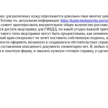
у для различных нужд пересекаются довольно-таки многие циви
 Потому-то, актуальная информация:
https://kupit-medspravku.pro/s
умеет заинтересовать внушительное общее количество россиян 
ется достать медсправку для ГИБДД, по какой угодно важной при
такого типа медсправки могут быть продиктованы, как неимени
ный врач-специалист не хочет поставить собственную подпись, 
ости оформить желанную в создавшихся обстоятельствах справку
ля составления описанного документа элементарно нет. В любых
 опытную фирму, и заказать нужную готовую справку, а сделать