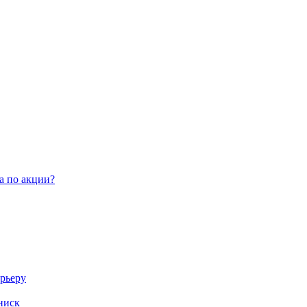
а по акции?
арьеру
ниск