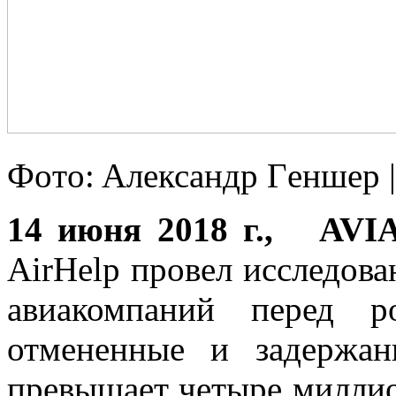
Фoтo: Aлeксaндр Гeншeр
14 июня 2018 г., AVI
AirHelp провел исследован
авиакомпаний перед р
отмененные и задержа
превышает четыре миллио