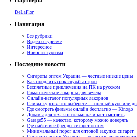
Партнеры
DeLaFlor
Навигация
Без рубрики
Видео о туризме
Интересное
Новости туризма
Последние новости
Сигареты оптом Украина — честные низкие цены
Как продлить срок службы строп
Бесплатные приключения на ПК на русском
Романтические лакорны для вечера
Онлайн-каталог популярных лакорнов
Сливы курсов: что выберете — полный курс или дв
Где смотреть фильмы онлайн бесплатно — Kinogo
Дорамы для тех, кто только начинает смотреть
Garage55 — качество, которому можно доверять
Где найти все бренды сигарет оптом
Минимальный порог для оптовой закупки сигарет
Сигареты оптом Украина — реальные возможности