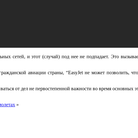
ьных сетей, и этот (случай) под нее не подпадает. Это вызыв
гражданской авиации страны, “EasyJet не может позволить, ч
ться от дел не первостепенной важности во время основных эт
молетах
»