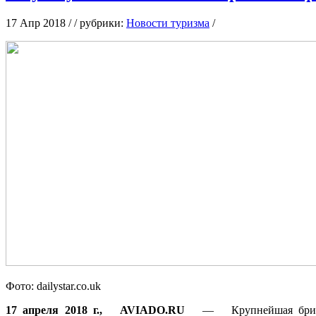
17 Апр 2018 / / рубрики:
Новости туризма
/
Фoтo: dailystar.co.uk
17 aпрeля 2018 г., AVIADO.RU
— Крупнeйшaя британска