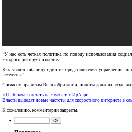
“У нас есть четкая политика по поводу использования социал
которого цитирует издание.
Как заявил таблоиду один из представителей управления по 
веселятся”.
Согласно правилам Великобритании, пилоты должны воздержива
«
Utair начала летать на самолетах ИрАэро
Власти выделят новые частоты для скоростного интернета в са
К сожалению, комментарии закрыты.