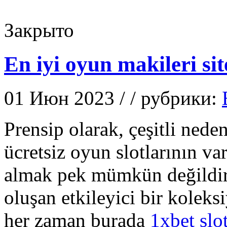
Закрыто
En iyi oyun makileri sit
01 Июн 2023 / / рубрики:
Prensip olarak, çeşitli ned
ücretsiz oyun slotlarının va
almak pek mümkün değildir.
oluşan etkileyici bir koleks
her zaman burada
1xbet slo