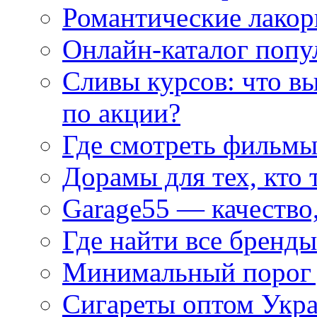
Романтические лакор
Онлайн-каталог попу
Сливы курсов: что в
по акции?
Где смотреть фильмы
Дорамы для тех, кто 
Garage55 — качество
Где найти все бренды
Минимальный порог д
Сигареты оптом Укр