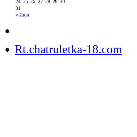
24
25
26
27
28
29
30
31
« Июл
Rt.chatruletka-18.com