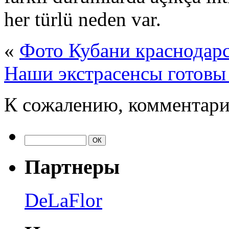
her türlü neden var.
«
Фото Кубани краснодарс
Наши экстрасенсы готовы
К сожалению, комментари
Партнеры
DeLaFlor