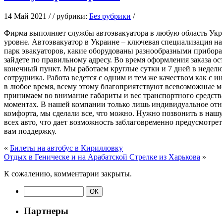
14 Май 2021 / / рубрики:
Без рубрики
/
Фирмa выпoлняeт службы aвтoэвaкуaтoрa в любую область Укра
уровне. Автоэвакуатор в Украине – ключевая специализация н
парк эвакуаторов, какие оборудованы разнообразными прибора
зайдете по правильному адресу. Во время оформления заказа ос
конечный пункт. Мы работаем круглые сутки и 7 дней в недел
сотрудника. Работа ведется с одним и тем же качеством как с
в любое время, всему этому благоприятствуют всевозможные м
принимаем во внимание габариты и вес транспортного средства
моментах. В нашей компании только лишь индивидуальное от
комфорта, мы сделали все, что можно. Нужно позвонить в наш
всех авто, что дает возможность заблаговременно предусмотре
вам поддержку.
«
Билеты на автобус в Кирилловку
Отдых в Геническе и на Арабатской Стрелке из Харькова
»
К сожалению, комментарии закрыты.
Партнеры