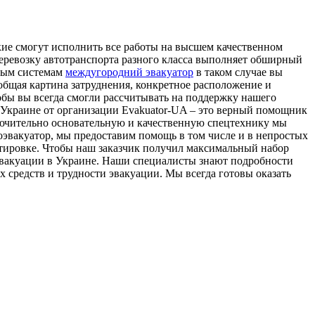
кие смогут исполнить все работы на высшем качественном
перевозку автотранспорта разного класса выполняет обширный
овым системам
междугородний эвакуатор
в таком случае вы
 общая картина затруднения, конкретное расположение и
обы вы всегда смогли рассчитывать на поддержку нашего
в Украине от организации Evakuator-UA – это верный помощник
лючительно основательную и качественную спецтехнику мы
тоэвакуатор, мы предоставим помощь в том числе и в непростых
тировке. Чтобы наш заказчик получил максимальный набор
 эвакуации в Украине. Наши специалисты знают подробности
 средств и трудности эвакуации. Мы всегда готовы оказать