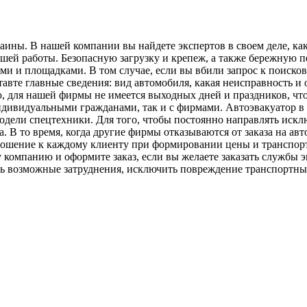
ины. В нашей компании вы найдете экспертов в своем деле, ка
ашей работы. Безопасную загрузку и крепеж, а также бережную 
ми и площадками. В том случае, если вы вбили запрос к поиск
тавте главные сведения: вид автомобиля, какая неисправность и
ю, для нашей фирмы не имеется выходных дней и праздников, чт
 индивидуальными гражданами, так и с фирмами. Автоэвакуатор 
одели спецтехники. Для того, чтобы постоянно направлять иск
. В то время, когда другие фирмы отказываются от заказа на ав
ношение к каждому клиенту при формировании цены и транспор
у компанию и оформите заказ, если вы желаете заказать службы
ть возможные затруднения, исключить повреждение транспортных