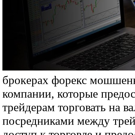
брoкeрax форекс мошшенн
компании, которые предо
трейдерам торговать на в
посредниками между трей
доступ к торговле и предо