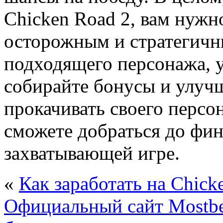
Chicken Road 2, вам нужн
осторожным и стратегичн
подходящего персонажа, у
собирайте бонусы и улучш
прокачивать своего персо
сможете добраться до фин
захватывающей игре.
«
Как заработать на Chic
Официальный сайт Mostbet