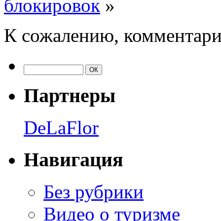
блокировок
»
К сожалению, комментари
Партнеры
DeLaFlor
Навигация
Без рубрики
Видео о туризме