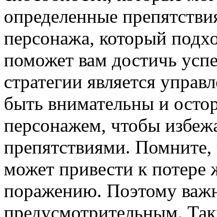
определенные препятстви
персонажа, который подх
поможет вам достичь усп
стратегии является упра
быть внимательны и осто
персонажем, чтобы избежа
препятствиями. Помните, 
может привести к потере ж
поражению. Поэтому важн
предусмотрительным. Та