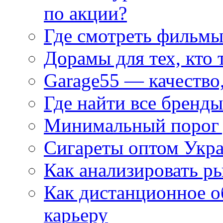
по акции?
Где смотреть фильмы
Дорамы для тех, кто 
Garage55 — качество
Где найти все бренды
Минимальный порог д
Сигареты оптом Укр
Как анализировать р
Как дистанционное о
карьеру