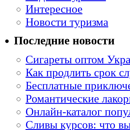
Интересное
Новости туризма
Последние новости
Сигареты оптом Укр
Как продлить срок с
Бесплатные приключе
Романтические лакор
Онлайн-каталог попу
Сливы курсов: что в