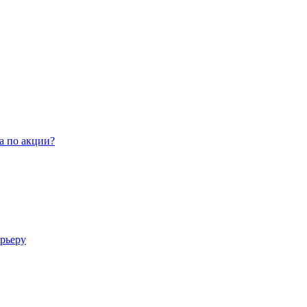
а по акции?
арьеру