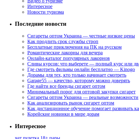
Видео о туризме
Интересное
Новости туризма
Последние новости
Сигареты оптом Украина — честные низкие цены
Как продлить срок службы строп
Бесплатные приключения на ПК на русском
Романтические лакорны для вечера
Онлайн-каталог популярных лакорнов
Сливы курсов: что выберете — полный курс или дв
Где смотреть фильмы онлайн бесплатно — Kinogo
Дорамы для тех, кто только начинает смотреть
Garage55 — качество, которому можно доверять
Где найти все бренды сигарет оптом
Минимальный порог для оптовой закупки сигарет
Сигареты оптом Украина — реальные возможности
Как анализировать рынок сигарет оптом
Как дистанционное обучение помогает развивать к
Корейские новинки в мире дорам
Интересное
чат рулетка 18+ пары