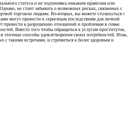
иального статуса и не подчиняясь никаким правилам или
днако, не стоит забывать о возможных рисках, связанных с
жертвой торговли людьми. Во-вторых, вы можете столкнуться с
ками могут привести к серьезным последствиям для личной
т привести к разрушению отношений и проблемам в семье.
остей. Вместо того чтобы обращаться к услугам проституток,
 и этичные способы удовлетворения своих потребностей. Итак,
х с такими встречами, и стремиться к более здоровым и