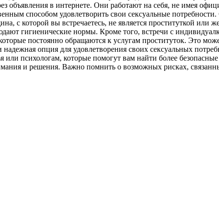
з объявления в интернете. Они работают на себя, не имея офиц
енным способом удовлетворить свои сексуальные потребности. О
ина, с которой вы встречаетесь, не является проституткой или 
людают гигиенические нормы. Кроме того, встречи с индивидуал
оторые постоянно обращаются к услугам проституток. Это може
 надежная опция для удовлетворения своих сексуальных потребн
ья или психологам, которые помогут вам найти более безопасные
имания и решения. Важно помнить о возможных рисках, связанны