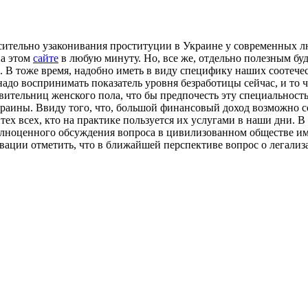
сительно узаконивания проституции в Украине у современных л
на этом
сайте
в любую минуту. Но, все же, отдельно полезным буд
. В тоже время, надобно иметь в виду специфику наших соотече
надо воспринимать показатель уровня безработицы сейчас, и то 
ительниц женского пола, что бы предпочесть эту специальность.
раины. Ввиду того, что, большой финансовый доход возможно с
 тех всех, кто на практике пользуется их услугами в наши дни. 
полноценного обсуждения вопроса в цивилизованном обществе им
тивации отметить, что в ближайшей перспективе вопрос о легали