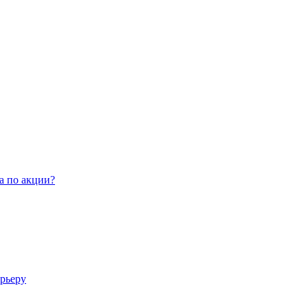
а по акции?
арьеру