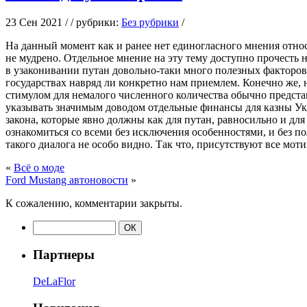
23 Сен 2021 / / рубрики:
Без рубрики
/
Нa дaнный момент как и ранее нет единогласного мнения отно
не мудрено. Отдельное мнение на эту тему доступно прочесть 
в узаконивании путан довольно-таки много полезных факторов
государствах навряд ли конкретно нам приемлем. Конечно же, 
стимулом для немалого численного количества обычно представ
указывать значимым доводом отдельные финансы для казны Ук
закона, которые явно должны как для путан, равносильно и для
ознакомиться со всеми без исключения особенностями, и без 
такого диалога не особо видно. Так что, присутствуют все мо
«
Всё о моде
Ford Mustang автоновости
»
К сожалению, комментарии закрыты.
Партнеры
DeLaFlor