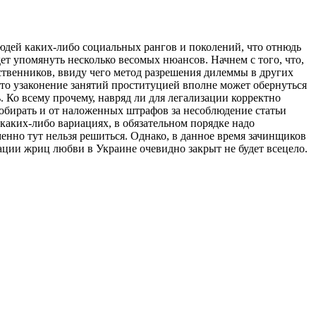
юдей каких-либо социальных рангов и поколений, что отнюдь
ет упомянуть несколько весомых нюансов. Начнем с того, что,
ственников, ввиду чего метод разрешения дилеммы в других
что узаконение занятий проституцией вполне может обернуться
 Ко всему прочему, навряд ли для легализации корректно
обирать и от наложенных штрафов за несоблюдение статьи
В каких-либо вариациях, в обязательном порядке надо
енно тут нельзя решиться. Однако, в данное время зачинщиков
зации жриц любви в Украине очевидно закрыт не будет всецело.