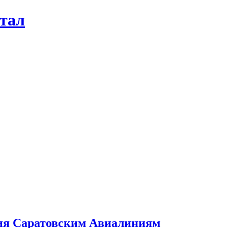
ртал
ция Саратовским Авиалиниям