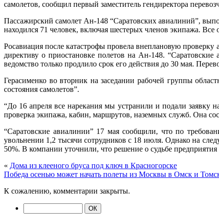
самолетов, сообщил первый заместитель гендиректора перевоз
Пассажирский самолет Ан-148 “Саратовских авиалиний”, вып
находился 71 человек, включая шестерых членов экипажа. Все 
Росавиация после катастрофы провела внеплановую проверку а
директиву о приостановке полетов на Ан-148. “Саратовские 
ведомство только продлило срок его действия до 30 мая. Перев
Герасименко во вторник на заседании рабочей группы област
состояния самолетов”.
“До 16 апреля все нарекания мы устранили и подали заявку 
проверка экипажа, кабин, маршрутов, наземных служб. Она сос
“Саратовские авиалинии” 17 мая сообщили, что по требова
увольнении 1,2 тысячи сотрудников с 18 июля. Однако на сл
50%. В компании уточнили, что решение о судьбе предприятия 
«
Дома из клееного бруса под ключ в Красногорске
Победа осенью может начать полеты из Москвы в Омск и Томс
К сожалению, комментарии закрыты.