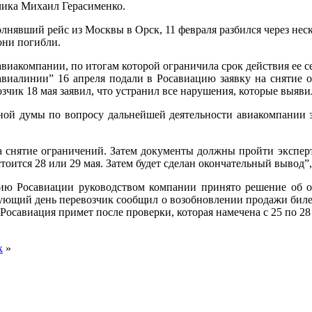
чика Михаил Герасименко.
олнявший рейс из Москвы в Орск, 11
февраля разбился через нес
они погибли.
виакомпании, по итогам которой ограничила срок действия ее се
авиалинии” 16 апреля подали в Росавиацию заявку на снятие о
озчик 18 мая заявил, что устранил все нарушения, которые выяви
ной думы по вопросу дальнейшей деятельности авиакомпании з
на снятие ограничений. Затем документы должны пройти экспер
тоится 28 или 29 мая. Затем будет сделан окончательный вывод
нию Росавиации руководством компании принято решение об о
едующий день перевозчик сообщил о возобновлении продажи бил
Росавиация примет после проверки, которая намечена с 25 по 28
к
»