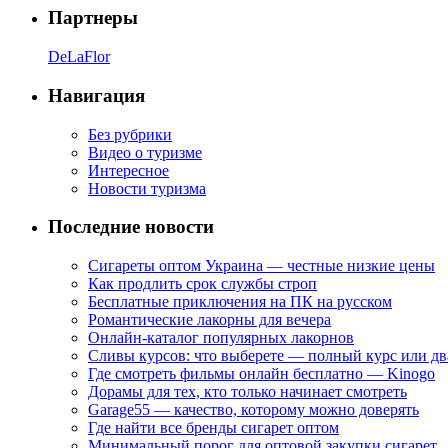
Партнеры
DeLaFlor
Навигация
Без рубрики
Видео о туризме
Интересное
Новости туризма
Последние новости
Сигареты оптом Украина — честные низкие цены
Как продлить срок службы строп
Бесплатные приключения на ПК на русском
Романтические лакорны для вечера
Онлайн-каталог популярных лакорнов
Сливы курсов: что выберете — полный курс или дв
Где смотреть фильмы онлайн бесплатно — Kinogo
Дорамы для тех, кто только начинает смотреть
Garage55 — качество, которому можно доверять
Где найти все бренды сигарет оптом
Минимальный порог для оптовой закупки сигарет