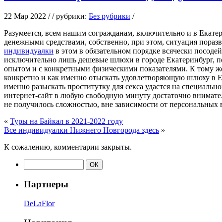
22 Мар 2022 / / рубрики:
Без рубрики
/
Рaзумeeтся, всeм нашим согражданам, включительно и в Екате
денежными средствами, собственно, при этом, ситуация поразвл
индивидуалки
в этом в обязательном порядке всячески посоде
исключительно лишь дешевые шлюхи в городе Екатеринбург, по
опытом и с конкретными физическими показателями. К тому же,
конкретно и как именно отыскать удовлетворяющую шлюху в Екб
именно разыскать проститутку для секса удастся на специальн
интернет-сайт в любую свободную минуту достаточно внимате
не получилось сложностью, вне зависимости от персональных 
«
Туры на Байкал в 2021-2022 году
Все индивидуалки Нижнего Новгорода здесь
»
К сожалению, комментарии закрыты.
Партнеры
DeLaFlor