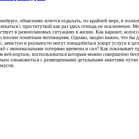
ринбурге, объяснимо хочется отдыхать, по крайней мере, в пол
екаться с проституткой как раз здесь отнюдь не исключение. Ме
йствует в разноплановых ситуациях в жизни. Как вариант, колос
 вполне понятным мотивациям. Однако, заодно важно, что бы д
 зачастую в реальности могут понадобиться эскорт услуги в цел
 с минимальными потерями времени и сил? Как показывает практ
ом веб-портале, воспользоваться которым можно совершенно бес
льно ознакомиться с размещенными детальными анкетами путан 
вкусов.