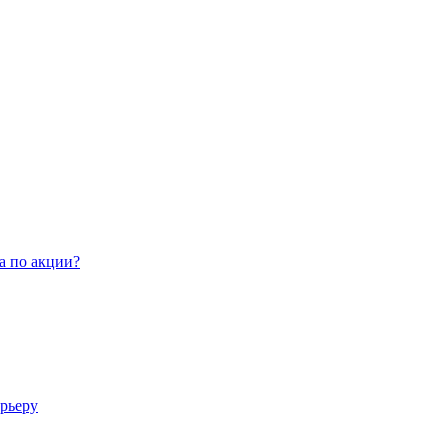
а по акции?
арьеру