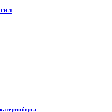
ртал
катеринбурга