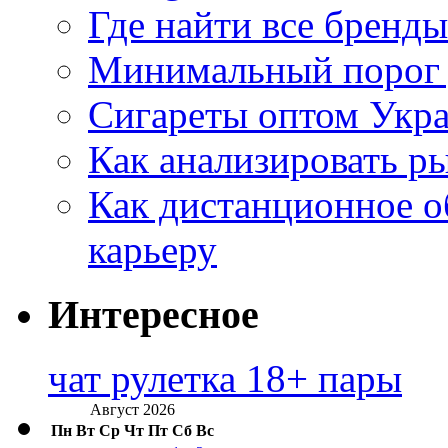
Где найти все бренды
Минимальный порог д
Сигареты оптом Укр
Как анализировать р
Как дистанционное о
карьеру
Интересное
чат рулетка 18+ пары
Август 2026
Пн
Вт
Ср
Чт
Пт
Сб
Вс