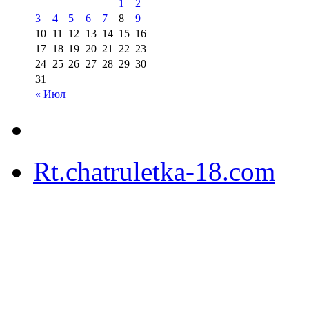
1
2
3
4
5
6
7
8
9
10
11
12
13
14
15
16
17
18
19
20
21
22
23
24
25
26
27
28
29
30
31
« Июл
Rt.chatruletka-18.com