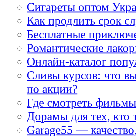
Сигареты оптом Укр
Как продлить срок с
Бесплатные приключе
Романтические лакор
Онлайн-каталог попу
Сливы курсов: что в
по акции?
Где смотреть фильмы
Дорамы для тех, кто 
Garage55 — качество