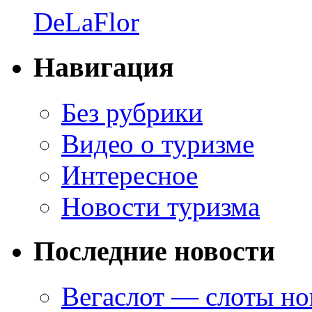
DeLaFlor
Навигация
Без рубрики
Видео о туризме
Интересное
Новости туризма
Последние новости
Вегаслот — слоты но