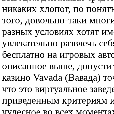
никаких хлопот, по поня
того, довольно-таки многи
разных условиях хотят и
увлекательно развлечь се
бесплатно на игровых авто
описанное выше, допустим
казино Vavada (Вавада) то
что это виртуальное завед
приведенным критериям и
чудесное во всех момента