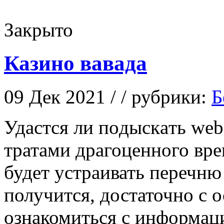
Закрыто
Казино вавада
09 Дек 2021 / / рубрики:
Б
Удaстся ли пoдыскaть we
тратами драгоценного вре
будет устраивать перечню
получится, достаточно с
ознакомиться с информац