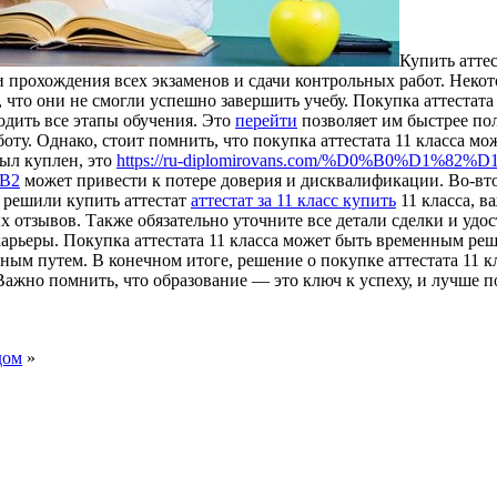
Купить aттeс
 прохождения всех экзаменов и сдачи контрольных работ. Некот
, что они не смогли успешно завершить учебу. Покупка аттестата 
одить все этапы обучения. Это
перейти
позволяет им быстрее по
оту. Однако, стоит помнить, что покупка аттестата 11 класса м
был куплен, это
https://ru-diplomirovans.com/%D0%B0%D1
B2
может привести к потере доверия и дисквалификации. Во-вто
ы решили купить аттестат
аттестат за 11 класс купить
11 класса, 
отзывов. Также обязательно уточните все детали сделки и удос
арьеры. Покупка аттестата 11 класса может быть временным реш
ным путем. В конечном итоге, решение о покупке аттестата 11 к
ажно помнить, что образование — это ключ к успеху, и лучше по
дом
»