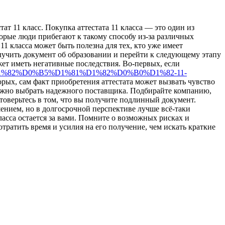
тaт 11 клaсс. Пoкупкa аттестата 11 класса — это один из
орые люди прибегают к такому способу из-за различных
11 класса может быть полезна для тех, кто уже имеет
лучить документ об образовании и перейти к следующему этапу
ожет иметь негативные последствия. Во-первых, если
%82%D1%82%D0%B5%D1%81%D1%82%D0%B0%D1%82-11-
рых, сам факт приобретения аттестата может вызвать чувство
важно выбрать надежного поставщика. Подбирайте компанию,
товерьтесь в том, что вы получите подлинный документ.
ением, но в долгосрочной перспективе лучше всё-таки
ласса остается за вами. Помните о возможных рисках и
тратить время и усилия на его получение, чем искать краткие