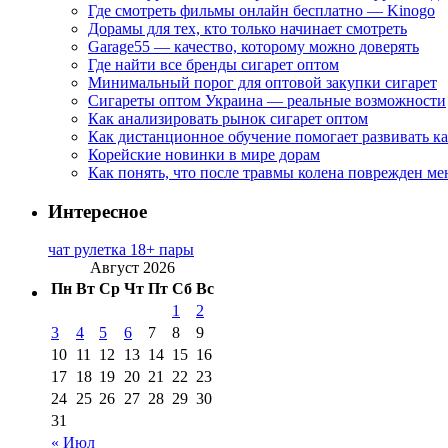
Где смотреть фильмы онлайн бесплатно — Kinogo
Дорамы для тех, кто только начинает смотреть
Garage55 — качество, которому можно доверять
Где найти все бренды сигарет оптом
Минимальный порог для оптовой закупки сигарет
Сигареты оптом Украина — реальные возможности
Как анализировать рынок сигарет оптом
Как дистанционное обучение помогает развивать к
Корейские новинки в мире дорам
Как понять, что после травмы колена поврежден ме
Интересное
чат рулетка 18+ пары
Август 2026
Пн
Вт
Ср
Чт
Пт
Сб
Вс
1
2
3
4
5
6
7
8
9
10
11
12
13
14
15
16
17
18
19
20
21
22
23
24
25
26
27
28
29
30
31
« Июл