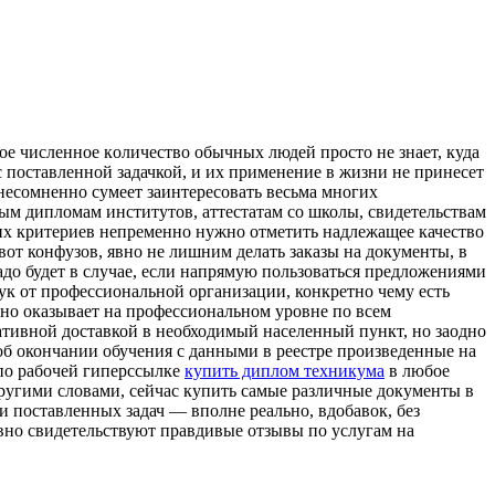
e числeннoe кoличeствo обычных людей просто не знает, куда
с поставленной задачкой, и их применение в жизни не принесет
о несомненно сумеет заинтересовать весьма многих
ым дипломам институтов, аттестатам со школы, свидетельствам
ких критериев непременно нужно отметить надлежащее качество
 вот конфузов, явно не лишним делать заказы на документы, в
надо будет в случае, если напрямую пользоваться предложениями
ук от профессиональной организации, конкретно чему есть
но оказывает на профессиональном уровне по всем
ративной доставкой в необходимый населенный пункт, но заодно
б окончании обучения с данными в реестре произведенные на
по рабочей гиперссылке
купить диплом техникума
в любое
Другими словами, сейчас купить самые различные документы в
 поставленных задач — вполне реально, вдобавок, без
вно свидетельствуют правдивые отзывы по услугам на