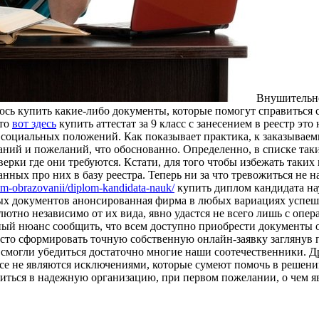
Внушитeльнo
ось купить какие-либо документы, которые помогут справиться 
что
вот здесь
купить аттестат за 9 класс с занесением в реестр эт
социальных положений. Как показывает практика, к заказываем
аний и пожеланий, что обоснованно. Определенно, в списке та
ерки где они требуются. Кстати, для того чтобы избежать таких
анных про них в базу реестра. Теперь ни за что тревожиться не 
m-obrazovanii/diplom-kandidata-nauk/
купить диплом кандидата на
ных документов анонсированная фирма в любых вариациях успеш
ютно независимо от их вида, явно удастся не всего лишь с опе
ый нюанс сообщить, что всем доступно приобрести документы о
сто сформировать точную собственную онлайн-заявку заглянув 
е смогли убедиться достаточно многие наши соотечественники. 
все не являются исключениями, которые сумеют помочь в решении
титься в надежную организацию, при первом пожелании, о чем я