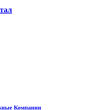
ртал
ежные Компании