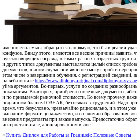
именно есть смысл обращаться напрямую, что бы в реалии удал
конфузов. Ввиду этого, имеются все веские причины заявить, 
русскоговорящих сограждан самых разных возрастных групп и 
и других типов документам выставляется целый список требов
документов, в ином случае они явно не смогут пройти перепров
этом числе о завершении обучения, с регистрацией сведений, д
на веб-портале
https://www.diplomy-original.com/diplomy-o-vysshe
уйма аргументов. Во-первых, услуги по созданию разнообраз
показаниям. Во-вторых, приобрести полезные документы, абсол
и по приемлемой рыночной стоимости. Ко всему прочему, важн
подлинном бланке-ГОЗНАК, без всяких затруднений. Надо про
время, что безусловно, чрезвычайно рационально, и в этом уж
выгодном формате цена-качество, и о наличии образования во
внесения предоплаты при заказе выпуска. Предостаточно обра
интернет-портале, анонсированном выше.
«
Купить Диплом для Работы за Границей: Полезные Советы