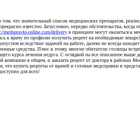
о том, что значительный список медицинских препаратов, реали
прекрасно известно. Безусловно, нередко обстоятельства, когда
s://medspravki-online.com/delivery
в принципе могут оказаться к ме
сь к врачу по профилю получить рецепт на необходимые лекарств
допустим вследствие заданий на работе, далеко не всегда нахо
твенные средства. Плюс к этому, многие обитатели столицы встр
ущего курса лечения недуга. С оглядкой на все описанное выше 
компании в общем, и заказать рецепт от доктора в районах Мос
, что купить рецепты от врачей и готовые медсправки в предст
доступно для всех!