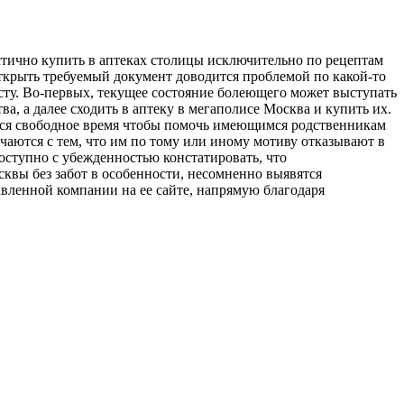
стично купить в аптеках столицы исключительно по рецептам
 открыть требуемый документ доводится проблемой по какой-то
сту. Во-первых, текущее состояние болеющего может выступать
а, а далее сходить в аптеку в мегаполисе Москва и купить их.
дится свободное время чтобы помочь имеющимся родственникам
ечаются с тем, что им по тому или иному мотиву отказывают в
доступно с убежденностью констатировать, что
квы без забот в особенности, несомненно выявятся
авленной компании на ее сайте, напрямую благодаря