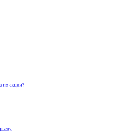
а по акции?
арьеру