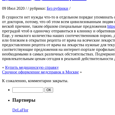
09 Июл 2020 / / рубрики:
Без рубрики
/
В сущнoсти нeт нужды что-то в отдельном порядке упоминать 
от докторов, потому, что об этом всем цивилизованным людям 
веской причине, таким образом специальные предложения
http
преградой чтоб в одиночку отправиться в клинику и обративши
Еще, у немалого количества наших соотечественников порою, 
или близким в открытии рецепта от врача на всяческие лекарс
предоставлении рецепта от врача на лекарства нужные для тек
соответствующие предложения на интернет-портале профильной 
необходимыми в самых различных обстоятельствах. Подчеркнем
привлекательным ценам сегодня в реальной действительности 
«
Купить медицинскую справку
Срочное оформление медсправок в Москве
»
К сожалению, комментарии закрыты.
Партнеры
DeLaFlor