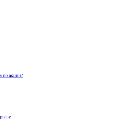
а по акции?
арьеру