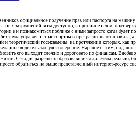
венников официальное получение прав или паспорта на машину в
образных затруднений всем доступно, в принципе о чем, подтве
гории e и познакомиться поближе с ними запросто когда будет п
без труда управляют транспортом и прекрасно знают правила, а 
ий и теоретический госэкзамены, на протяжении которых, как пр
еланное водительское удостоверение. Наравне с этим, подавно н
новить его выходит сложно и дороговато по финансам. Вдобаво
жизни. Сегодня разрешить образовавшиеся дилеммы реально, бл
 просто обратиться на выше представленный интернет-ресурс с