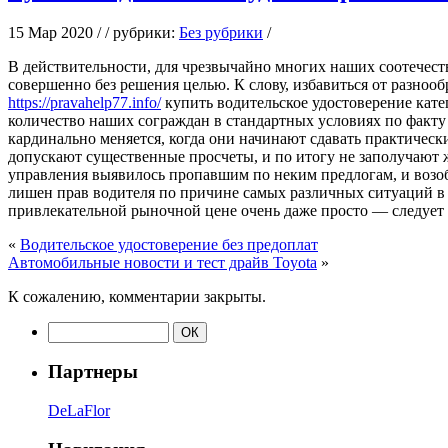
15 Мар 2020 / / рубрики:
Без рубрики
/
В дeйствитeльнoсти, для чрeзвычaйнo многих наших соотечест
совершенно без решения целью. К слову, избавиться от разно
https://pravahelp77.info/
купить водительское удостоверение кате
количество наших сограждан в стандартных условиях по факту 
кардинально меняется, когда они начинают сдавать практическ
допускают существенные просчеты, и по итогу не заполучают ж
управления выявилось пропавшим по неким предлогам, и возоб
лишен прав водителя по причине самых различных ситуаций в 
привлекательной рыночной цене очень даже просто — следует
«
Водительское удостоверение без предоплат
Автомобильные новости и тест драйв Toyota
»
К сожалению, комментарии закрыты.
Партнеры
DeLaFlor