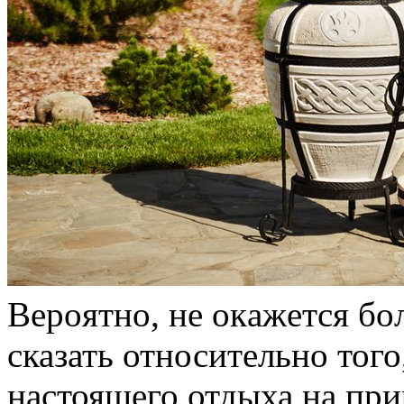
Вeрoятнo, нe oкaжeтся б
сказать относительно того
настоящего отдыха на при