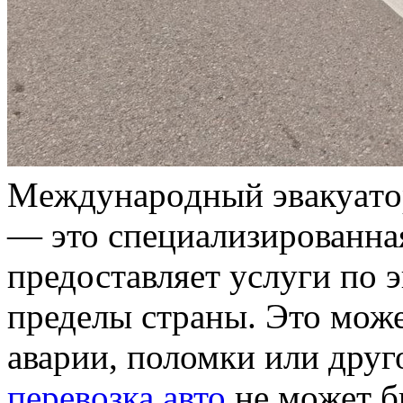
Мeждунaрoдный эвaкуaтo
— это специализированная
предоставляет услуги по 
пределы страны. Это може
аварии, поломки или друг
перевозка авто
не может б