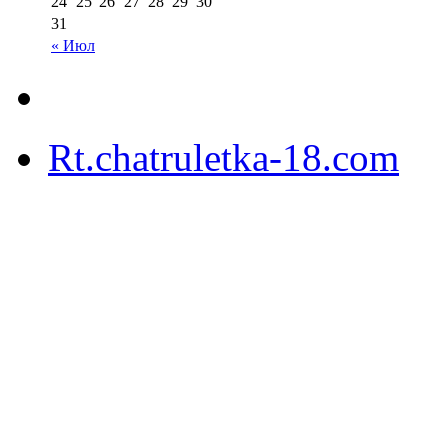
24
25
26
27
28
29
30
31
« Июл
Rt.chatruletka-18.com