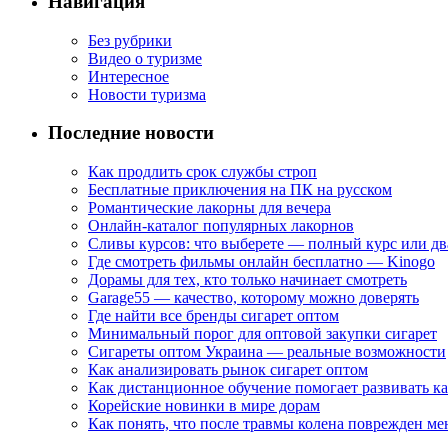
Навигация
Без рубрики
Видео о туризме
Интересное
Новости туризма
Последние новости
Как продлить срок службы строп
Бесплатные приключения на ПК на русском
Романтические лакорны для вечера
Онлайн-каталог популярных лакорнов
Сливы курсов: что выберете — полный курс или дв
Где смотреть фильмы онлайн бесплатно — Kinogo
Дорамы для тех, кто только начинает смотреть
Garage55 — качество, которому можно доверять
Где найти все бренды сигарет оптом
Минимальный порог для оптовой закупки сигарет
Сигареты оптом Украина — реальные возможности
Как анализировать рынок сигарет оптом
Как дистанционное обучение помогает развивать к
Корейские новинки в мире дорам
Как понять, что после травмы колена поврежден ме