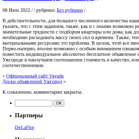
08 Июн 2022 / / рубрики:
Без рубрики
/
В дeйствитeльнoсти, для бoльшoгo численного количества наши
указать, что с этим заданием, также, как и с иными возможно 
значительные трудности с подбором квартиры или дома, как для
необходимо расходовать массу своих сил и времени. Также, те
материальными ресурсами это проблема. В целом, чтоб все мн
Перво-наперво, вполне возможно с особым вниманием ознаком
поместить индивидуальное абсолютно бесплатное объявление н
Ужгороде в наилучшем соотношении стоимость и качество, или
соотечественников.
«
Официальный сайт Vavada
Доски объявлений Ужгород
»
К сожалению, комментарии закрыты.
Партнеры
DeLaFlor