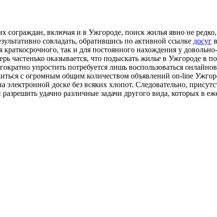
х сограждан, включая и в Ужгороде, поиск жилья явно не редко,
результативно совладать, обратившись по активной ссылке
досуг
в
 краткосрочного, так и для постоянного нахождения у довольно-
перь частенько оказывается, что подыскать жилье в Ужгороде в 
огократно упростить потребуется лишь воспользоваться онлайно
иться с огромным общим количеством объявлений on-line Ужгоро
а электронной доске без всяких хлопот. Следовательно, присут
 разрешить удачно различные задачи другого вида, которых в 