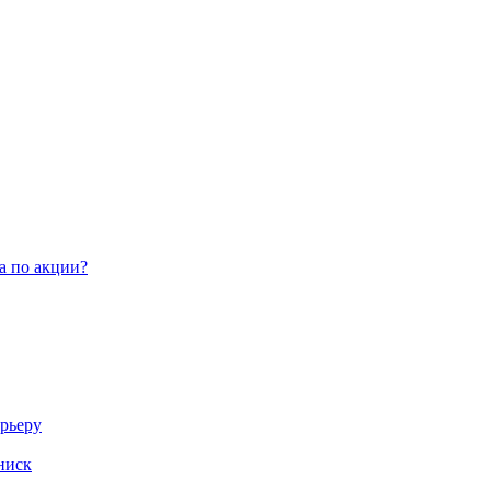
а по акции?
арьеру
ниск