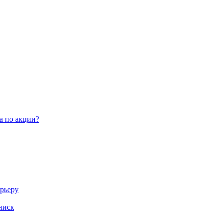
а по акции?
арьеру
ниск