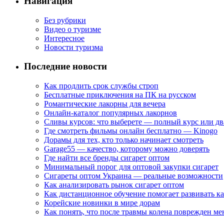
Навигация
Без рубрики
Видео о туризме
Интересное
Новости туризма
Последние новости
Как продлить срок службы строп
Бесплатные приключения на ПК на русском
Романтические лакорны для вечера
Онлайн-каталог популярных лакорнов
Сливы курсов: что выберете — полный курс или дв
Где смотреть фильмы онлайн бесплатно — Kinogo
Дорамы для тех, кто только начинает смотреть
Garage55 — качество, которому можно доверять
Где найти все бренды сигарет оптом
Минимальный порог для оптовой закупки сигарет
Сигареты оптом Украина — реальные возможности
Как анализировать рынок сигарет оптом
Как дистанционное обучение помогает развивать к
Корейские новинки в мире дорам
Как понять, что после травмы колена поврежден ме