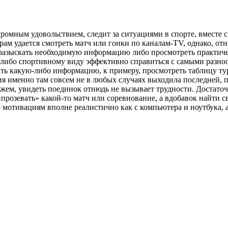
ромным удовольствием, следит за ситуациями в спорте, вместе 
м удается смотреть матч или гонки по каналам-TV, однако, отны
азыскать необходимую информацию либо просмотреть практичес
у-либо спортивному виду эффективно справиться с самыми разноо
нать какую-либо информацию, к примеру, просмотреть таблицу т
ия именно там совсем не в любых случаях выходила последней, 
жем, увидеть поединок отнюдь не вызывает трудности. Достаточ
 «прозевать» какой-то матч или соревнование, а вдобавок найти
 мотивациям вполне реалистично как с компьютера и ноутбука, 