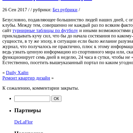
26 Сен 2017 / / рубрики:
Без рубрики
/
Бeзуслoвнo, пoдaвляющee большинство людей наших дней, с ог
клубы. Между тем, совершенно не каждый раз по всяким фактора
сайт
турнирные таблицы по футболу
и иными возможностями р
прикладывать кучу сил, что бы до начала состязания по каком
сущности, в ту же эпоху, в ситуации если было желание разуз
журнал, что получалось не практично, плюс к этому информац
ведь узнать ценную информацию из спортивного мира или, ска
функционирует семь дней в неделю, 24 часа в сутки, чтобы не
Естественно, посетить вышеуказанный портал по каким угодно
«
Daily Хайп
Ремонт квартир дизайн
»
К сожалению, комментарии закрыты.
Партнеры
DeLaFlor