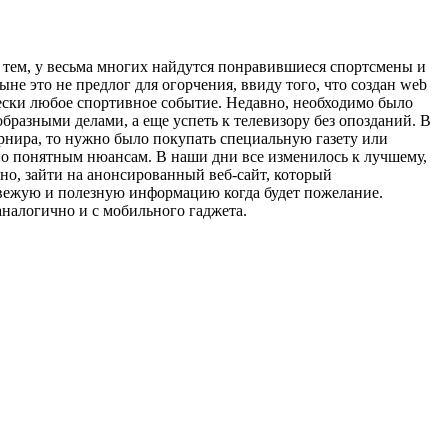
с тем, у весьма многих найдутся понравившиеся спортсмены и
не это не предлог для огорчения, ввиду того, что создан web
ки любое спортивное событие. Недавно, необходимо было
бразными делами, а еще успеть к телевизору без опозданий. В
урнира, то нужно было покупать специальную газету или
по понятным нюансам. В наши дни все изменилось к лучшему,
но, зайти на анонсированный веб-сайт, который
 свежую и полезную информацию когда будет пожелание.
аналогично и с мобильного гаджета.