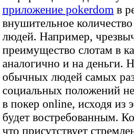
приложение pokerdom
в р
внушительное количество
людей. Например, чрезвы
преимущество слотам в каз
аналогично и на деньги. Н
обычных людей самых раз
социальных положений не
в покер online, исходя из
будет востребованным. Ко
что присутствует стремле