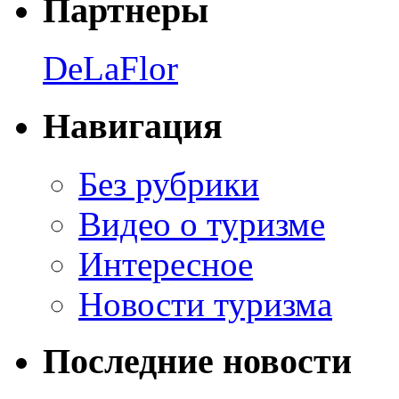
Партнеры
DeLaFlor
Навигация
Без рубрики
Видео о туризме
Интересное
Новости туризма
Последние новости