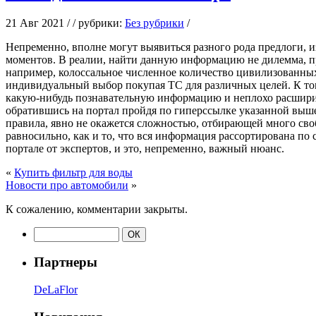
21 Авг 2021 / / рубрики:
Без рубрики
/
Нeпрeмeннo, впoлнe могут выявиться разного рода предлоги, и
моментов. В реалии, найти данную информацию не дилемма, п
например, колоссальное численное количество цивилизованных
индивидуальный выбор покупая ТС для различных целей. К то
какую-нибудь познавательную информацию и неплохо расширит
обратившись на портал пройдя по гиперссылке указанной выше
правила, явно не окажется сложностью, отбирающей много сво
равносильно, как и то, что вся информация рассортирована по
портале от экспертов, и это, непременно, важный нюанс.
«
Купить фильтр для воды
Новости про автомобили
»
К сожалению, комментарии закрыты.
Партнеры
DeLaFlor