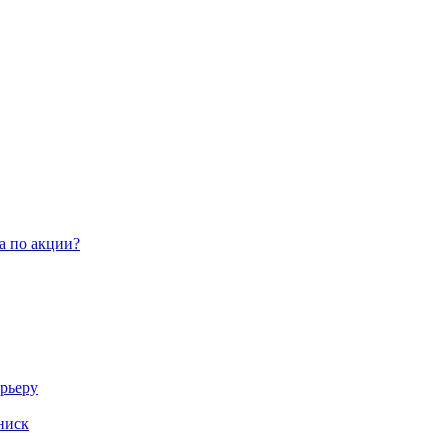
а по акции?
арьеру
ниск