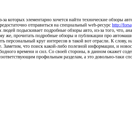
з-за которых элементарно хочется найти технические обзоры авт
редостаточно отправиться на специальный web-ресурс
http://forsa
 людей подыскивает подробные обзоры авто, из-за того, что, а
му же, прочитать подробные обзоры и публикации про автомаши
ь персональный круг интересов в такой вот отрасли. К слову,
. Заметим, что поиск какой-либо полезной информации, и ново
бодного времени и сил. Со своей стороны, в данном окажет сод
 соответствующим профильным разделам, а это довольно-таки спо