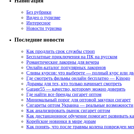
Навигация
Без рубрики
Видео о туризме
Интересное
Новости туризма
Последние новости
Как продлить срок службы строп
Бесплатные приключения на ПК на русском
Романтические лакорны для вечера
Онлайн-каталог популярных лакорнов
Сливы курсов: что выберете — полный курс или дв
Где смотреть фильмы онлайн бесплатно — Kinogo
Дорамы для тех, кто только начинает смотреть
Garage55 — качество, которому можно доверять
Где найти все бренды сигарет оптом
Минимальный порог для оптовой закупки сигарет
Сигареты оптом Украина — реальные возможности
Как анализировать рынок сигарет оптом
Как дистанционное обучение помогает развивать к
Корейские новинки в мире дорам
Как понять, что после травмы колена поврежден ме