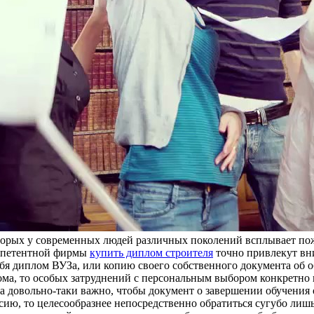
оторых у современных людей различных поколений всплывает по
омпетентной фирмы
купить диплом строителя
точно привлекут вни
ебя диплом ВУЗа, или копию своего собственного документа об о
ома, то особых затруднений с персональным выбором конкретно 
гда довольно-таки важно, чтобы документ о завершении обучения 
сию, то целесообразнее непосредственно обратиться сугубо лиш