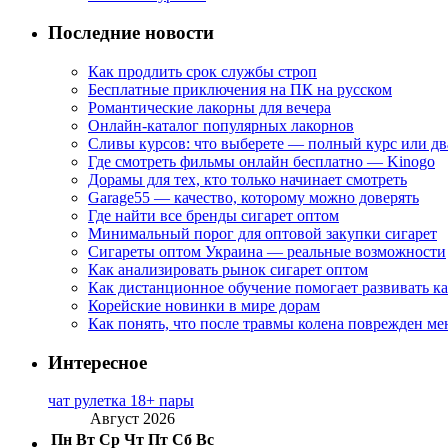
Последние новости
Как продлить срок службы строп
Бесплатные приключения на ПК на русском
Романтические лакорны для вечера
Онлайн-каталог популярных лакорнов
Сливы курсов: что выберете — полный курс или дв
Где смотреть фильмы онлайн бесплатно — Kinogo
Дорамы для тех, кто только начинает смотреть
Garage55 — качество, которому можно доверять
Где найти все бренды сигарет оптом
Минимальный порог для оптовой закупки сигарет
Сигареты оптом Украина — реальные возможности
Как анализировать рынок сигарет оптом
Как дистанционное обучение помогает развивать к
Корейские новинки в мире дорам
Как понять, что после травмы колена поврежден ме
Интересное
чат рулетка 18+ пары
Август 2026
Пн
Вт
Ср
Чт
Пт
Сб
Вс