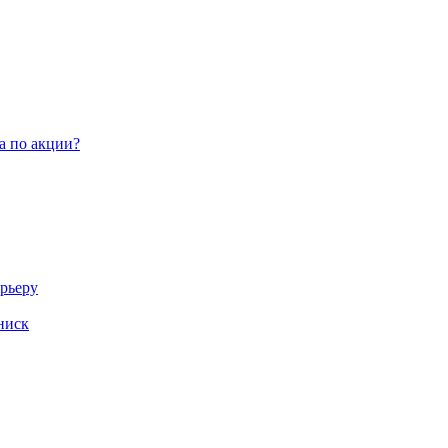
а по акции?
арьеру
ниск