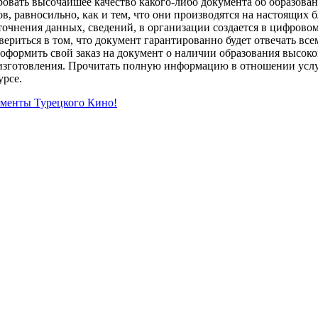
ровать высочайшее качество какого-либо документа об образован
, равносильно, как и тем, что они производятся на настоящих б
уточнения данных, сведений, в организации создается в цифрово
ериться в том, что документ гарантированно будет отвечать все
о оформить свой заказ на документ о наличии образования высок
 изготовления. Прочитать полную информацию в отношении усл
урсе.
менты Турецкого Кино!