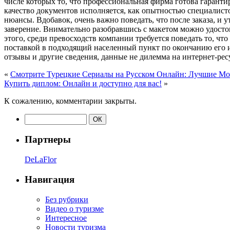
числе которых то, что профессиональная фирма готова гаранти
качество документов исполняется, как опытностью специалистов
нюансы. Вдобавок, очень важно поведать, что после заказа, и 
заверение. Внимательно разобравшись с макетом можно удостов
этого, среди превосходств компании требуется поведать то, чт
поставкой в подходящий населенный пункт по окончанию его
отзывы и другие сведения, данные не дилемма на интернет-рес
«
Смотрите Турецкие Сериалы на Русском Онлайн: Лучшие Мо
Купить диплом: Онлайн и доступно для вас!
»
К сожалению, комментарии закрыты.
Партнеры
DeLaFlor
Навигация
Без рубрики
Видео о туризме
Интересное
Новости туризма