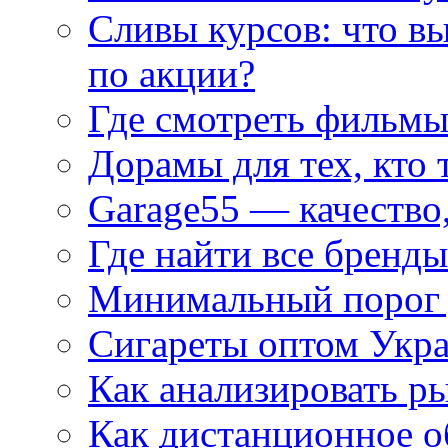
Сливы курсов: что в
по акции?
Где смотреть фильмы
Дорамы для тех, кто 
Garage55 — качество
Где найти все бренды
Минимальный порог д
Сигареты оптом Укр
Как анализировать р
Как дистанционное о