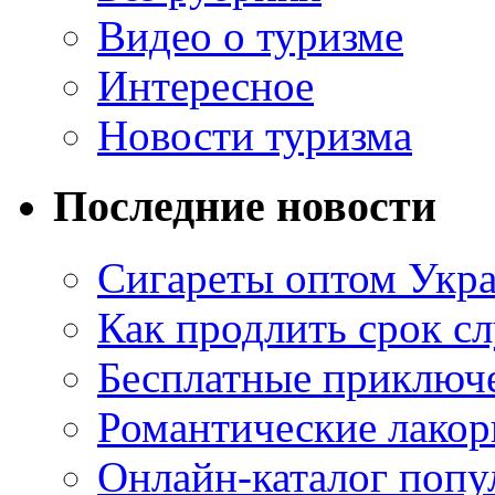
Видео о туризме
Интересное
Новости туризма
Последние новости
Сигареты оптом Укр
Как продлить срок с
Бесплатные приключе
Романтические лакор
Онлайн-каталог попу