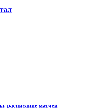
ртал
ы, расписание матчей