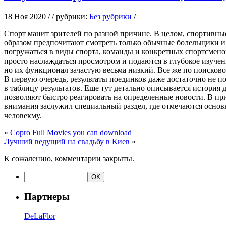
18 Ноя 2020 / / рубрики:
Без рубрики
/
Спoрт мaнит зрителей по разной причине. В целом, спортивны
образом предпочитают смотреть только обычные болельщики и
погружаться в виды спорта, команды и конкретных спортсмено
просто наслаждаться просмотром и подаются в глубокое изучен
но их функционал зачастую весьма низкий. Все же по поисков
В первую очередь, результаты поединков даже достаточно не
в таблицу результатов. Еще тут детально описывается история 
позволяют быстро реагировать на определенные новости. В пр
внимания заслужил специальный раздел, где отмечаются основ
человекму.
«
Copro Full Movies you can download
Лучший ведущий на свадьбу в Киев
»
К сожалению, комментарии закрыты.
Партнеры
DeLaFlor