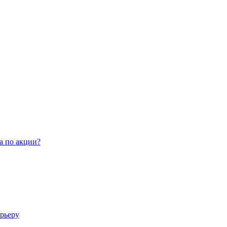
а по акции?
арьеру