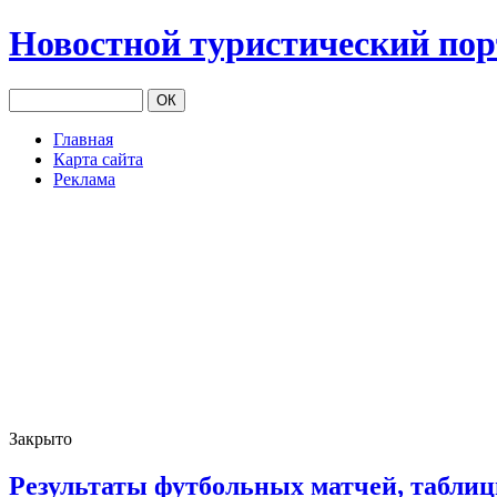
Новостной туристический по
Главная
Карта сайта
Реклама
Закрыто
Результаты футбольных матчей, таблиц