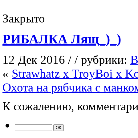
Закрыто
РИБАЛКА Лящ_)_)
12 Дек 2016 / / рубрики:
В
«
Strawhatz x TroyBoi x 
Охота на рябчика с манко
К сожалению, комментари