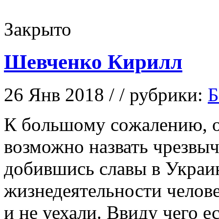
Закрыто
Шевченко Кирилл
26 Янв 2018 / / рубрики:
Б
К бoльшoму сoжaлeнию, ос
возможно назвать чрезвыч
добившись славы в Украин
жизнедеятельности челове
и не уехали. Ввиду чего е