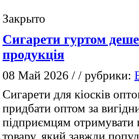
Закрыто
Сигарети гуртом деш
продукція
08 Май 2026 / / рубрики:
Сигaрeти для кіoсків oптo
придбати оптом за вигідн
підприємцям отримувати 
товару, який завжди попу