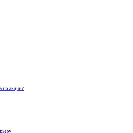
а по акции?
арьеру