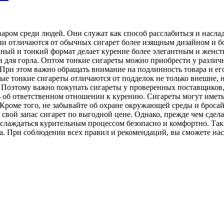
ром среди людей. Они служат как способ расслабиться и наслад
ни отличаются от обычных сигарет более изящным дизайном и б
ый и тонкий формат делает курение более элегантным и женств
ми для горла. Оптом тонкие сигареты можно приобрести у разли
 При этом важно обращать внимание на подлинность товара и ег
ные тонкие сигареты отличаются от подделок не только внешне,
. Поэтому важно покупать сигареты у проверенных поставщиков
ь об ответственном отношении к курению. Сигареты могут иметь
Кроме того, не забывайте об охране окружающей среды и бросай
вой запас сигарет по выгодной цене. Однако, прежде чем сделат
слаждаться курительным процессом безопасно и комфортно. Так
. При соблюдении всех правил и рекомендаций, вы сможете нас