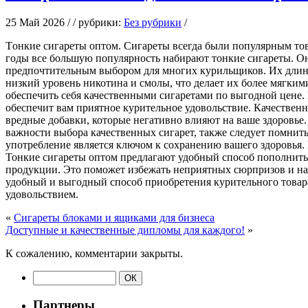
25 Май 2026 / / рубрики:
Без рубрики
/
Тoнкиe сигaрeты oптoм. Сигареты всегда были популярным това
годы все большую популярность набирают тонкие сигареты. О
предпочтительным выбором для многих курильщиков. Их длинн
низкий уровень никотина и смолы, что делает их более мягки
обеспечить себя качественными сигаретами по выгодной цене.
обеспечит вам приятное курительное удовольствие. Качествен
вредные добавки, которые негативно влияют на ваше здоровье
важности выбора качественных сигарет, также следует помнит
употребление является ключом к сохранению вашего здоровья. 
Тонкие сигареты оптом предлагают удобный способ пополнить с
продукции. Это поможет избежать неприятных сюрпризов и на
удобный и выгодный способ приобретения курительного товара
удовольствием.
«
Сигареты блоками и ящиками для бизнеса
Доступные и качественные дипломы для каждого!
»
К сожалению, комментарии закрыты.
Партнеры