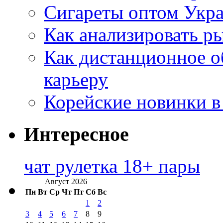
Сигареты оптом Укр
Как анализировать р
Как дистанционное о
карьеру
Корейские новинки в
Интересное
чат рулетка 18+ пары
Август 2026
Пн
Вт
Ср
Чт
Пт
Сб
Вс
1
2
3
4
5
6
7
8
9