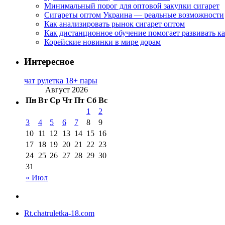
Минимальный порог для оптовой закупки сигарет
Сигареты оптом Украина — реальные возможности
Как анализировать рынок сигарет оптом
Как дистанционное обучение помогает развивать к
Корейские новинки в мире дорам
Интересное
чат рулетка 18+ пары
Август 2026
Пн
Вт
Ср
Чт
Пт
Сб
Вс
1
2
3
4
5
6
7
8
9
10
11
12
13
14
15
16
17
18
19
20
21
22
23
24
25
26
27
28
29
30
31
« Июл
Rt.chatruletka-18.com