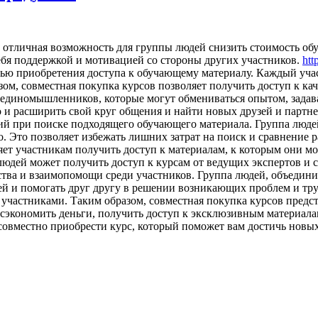
 отличная возможность для группы людей снизить стоимость об
себя поддержкой и мотивацией со стороны других участников.
htt
елью приобретения доступа к обучающему материалу. Каждый уча
азом, совместная покупка курсов позволяет получить доступ к к
 единомышленников, которые могут обмениваться опытом, задава
но и расширить свой круг общения и найти новых друзей и парт
ий при поиске подходящего обучающего материала. Группа люде
. Это позволяет избежать лишних затрат на поиск и сравнение 
ляет участникам получить доступ к материалам, к которым они мо
юдей может получить доступ к курсам от ведущих экспертов и с
ства и взаимопомощи среди участников. Группа людей, объедини
ей и помогать друг другу в решении возникающих проблем и тру
у участниками. Таким образом, совместная покупка курсов пред
 сэкономить деньги, получить доступ к эксклюзивным материал
совместно приобрести курс, который поможет вам достичь новых