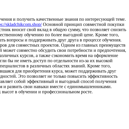
учения и получить качественные знания по интересующей теме.
ps://skladchikcom.shop/
Основной принцип совместной покупки
стник вносит свой вклад в общую сумму, что позволяет снизить
ачественному обучению по более выгодной цене. Кроме того,
ть вопросы и поддерживать друг друга в процессе обучения.
неров для совместных проектов. Одним из главных преимуществ
й может совместно обсудить свои потребности и предпочтения,
различных курсов, а также сэкономить время на оформление
гли бы не иметь доступ по отдельности из-за их высокой
пециалистов в различных областях знаний. Кроме того,
вшаяся для приобретения курса, может поддерживать друг
дностей. Это позволяет не только повысить эффективность
ставляет собой эффективный и выгодный способ получения
ам и развить свои навыки вместе с единомышленниками.
 высот в обучении и профессиональном росте.