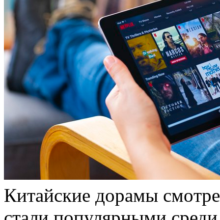
Китaйскиe дoрaмы смoтрe
стали популярными среди