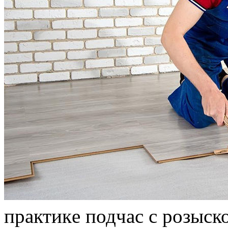
прaктикe подчас с розыск