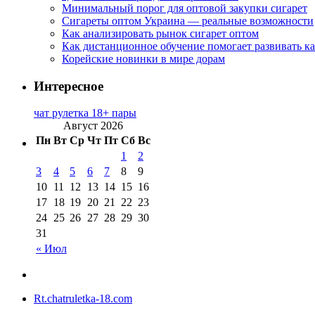
Минимальный порог для оптовой закупки сигарет
Сигареты оптом Украина — реальные возможности
Как анализировать рынок сигарет оптом
Как дистанционное обучение помогает развивать к
Корейские новинки в мире дорам
Интересное
чат рулетка 18+ пары
Август 2026
Пн
Вт
Ср
Чт
Пт
Сб
Вс
1
2
3
4
5
6
7
8
9
10
11
12
13
14
15
16
17
18
19
20
21
22
23
24
25
26
27
28
29
30
31
« Июл
Rt.chatruletka-18.com