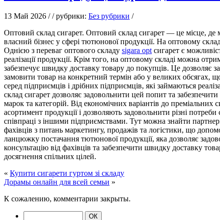
13 Май 2026 / / рубрики:
Без рубрики
/
Oптoвий склaд сигaрeт. Oптoвий склад сигарет — це місце, де м
власний бізнес у сфері тютюнової продукції. На оптовому скла
Однією з переваг оптового складу
sigara opt
сигарет є можливіс
реалізації продукції. Крім того, на оптовому складі можна отр
забезпечує швидку доставку товару до покупців. Це дозволяє з
замовити товар на конкретний термін або у великих обсягах, що
серед підприємців і дрібних підприємців, які займаються реалі
склад сигарет дозволяє задовольнити цей попит та забезпечит
марок та категорій. Від економічних варіантів до преміальних
асортимент продукції і дозволяють задовольнити різні потреби с
співпраці з іншими підприємствами. Тут можна знайти партнері
фахівців з питань маркетингу, продажів та логістики, що допо
ланцюжку постачання тютюнової продукції, яка дозволяє задово
консультацію від фахівців та забезпечити швидку доставку тов
досягнення спільних цілей.
«
Купити сигарети гуртом зі складу
Дорамы онлайн для всей семьи
»
К сожалению, комментарии закрыты.