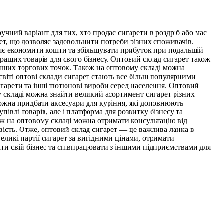
учний варіант для тих, хто продає сигарети в роздріб або має
ет, що дозволяє задовольнити потреби різних споживачів.
ляє економити кошти та збільшувати прибуток при подальшій
кращих товарів для свого бізнесу. Оптовий склад сигарет також
інших торгових точок. Також на оптовому складі можна
світі оптові склади сигарет стають все більш популярними
сигарети та інші тютюнові вироби серед населення. Оптовий
у складі можна знайти великий асортимент сигарет різних
можна придбати аксесуари для куріння, які доповнюють
івлі товарів, але і платформа для розвитку бізнесу та
кож на оптовому складі можна отримати консультацію від
вість. Отже, оптовий склад сигарет — це важлива ланка в
ликі партії сигарет за вигідними цінами, отримати
ати свій бізнес та співпрацювати з іншими підприємствами для