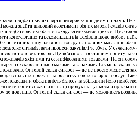
ожна придбати великі партії цигарок за вигідними цінами. Це зр
ді можна знайти широкий асортимент різних марок і смаків сигар
ть придбати великі обсяги товару за низькими цінами. Це дозво
имати консультацію та рекомендації від фахівців щодо вибору най
абезпечити постійну наявність товару на полицях магазинів або 
 дозволяє оптимізувати процеси закупівлі та збуту. У сучасному 
зацією тютюнових товарів. Це зв’язано зі зростанням попиту на 
и споживачів якісними та сертифікованими товарами. На оптовом
 сигарет з ексклюзивними смаками та запахами. Також на складі 
поживачів. Оптовий склад сигарет — це не просто місце для закуп
в для спільних проектів та розвитку нових товарів і послуг. Та
може покращити ефективність бізнесу та збільшити його прибутко
льнити попит споживачів на ці продукти. Тут можна придбати ве
ару до покупців. Оптовий склад сигарет — це можливість розвив