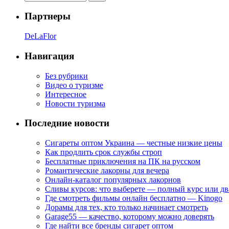
Партнеры
DeLaFlor
Навигация
Без рубрики
Видео о туризме
Интересное
Новости туризма
Последние новости
Сигареты оптом Украина — честные низкие цены
Как продлить срок службы строп
Бесплатные приключения на ПК на русском
Романтические лакорны для вечера
Онлайн-каталог популярных лакорнов
Сливы курсов: что выберете — полный курс или дв
Где смотреть фильмы онлайн бесплатно — Kinogo
Дорамы для тех, кто только начинает смотреть
Garage55 — качество, которому можно доверять
Где найти все бренды сигарет оптом